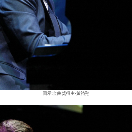
圖示:金曲獎得主-黃裕翔