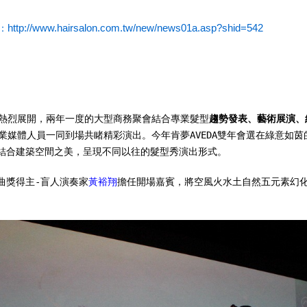
http://www.hairsalon.com.tw/new/news01a.asp?shid=542
：
日(三)熱烈展開，兩年一度的大型商務聚會結合專業髮型
趨勢發表、藝術展演、
業媒體人員一同到場共睹精彩演出。今年肯夢AVEDA雙年會選在綠意如
結合建築空間之美，呈現不同以往的髮型秀演出形式。
金曲獎得主-盲人演奏家
黃裕翔
擔任開場嘉賓，將空風火水土自然五元素幻