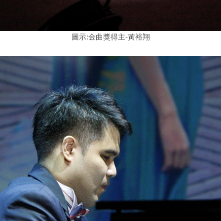
圖示:金曲獎得主-黃裕翔