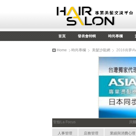
首頁
發表會特輯
時尚專欄
Home
時尚專欄
美髮沙龍網
2016肯夢
聖馥La Focus
貝
人事管理
店務管理
業績與消費心理