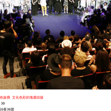
or演色族裔 文化色彩的瑰麗頌揚
:30
6巷36號