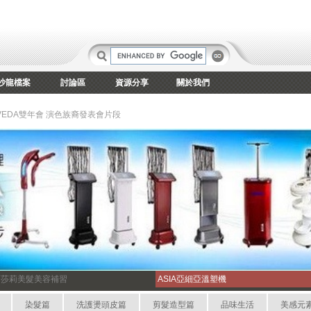
沙龍檔案
討論區
資源分享
關於我們
AVEDA雙年會 演色族裔發表會片段
爾莎莉美髮美容補習
ASIA亞細亞溫塑機
染髮篇
洗護燙頭皮篇
剪髮造型篇
品味生活
美感元