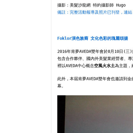
攝影：美髮沙龍網 特約攝影師 Hugo
備註：完整活動報導及照片已刊登，連結
Foklor演色族裔 文化色彩的瑰麗頌揚
2016年肯夢AVEDA雙年會於8月10
包含合作夥伴、國內外美髮業經營者、專
裡以AVEDA中心概念
空風火水土
為主題，
此外，本屆肯夢AVEDA雙年會也邀請到
幕。