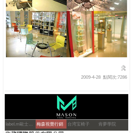
2009-4-28 點閱次:7286
label.m歐士特國際
梅森視覺行銷
台湾宝椅子
肯夢學院