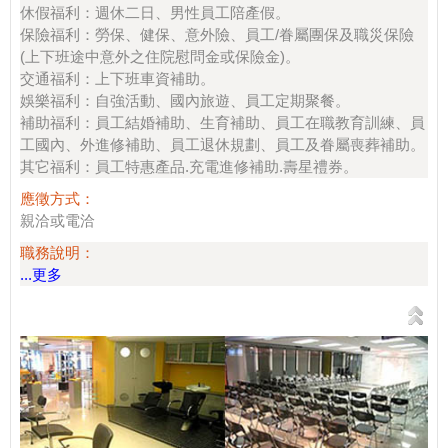
休假福利：週休二日、男性員工陪產假。
保險福利：勞保、健保、意外險、員工/眷屬團保及職災保險
(上下班途中意外之住院慰問金或保險金)。
交通福利：上下班車資補助。
娛樂福利：自強活動、國內旅遊、員工定期聚餐。
補助福利：員工結婚補助、生育補助、員工在職教育訓練、員
工國內、外進修補助、員工退休規劃、員工及眷屬喪葬補助。
其它福利：員工特惠產品.充電進修補助.壽星禮券。
應徵方式：
親洽或電洽
職務說明：
...更多