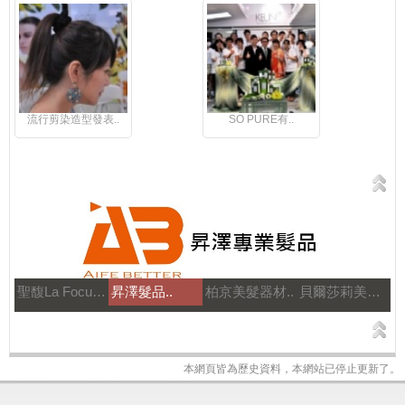
流行剪染造型發表..
SO PURE有..
聖馥La Focus..
昇澤髮品..
柏京美髮器材..
貝爾莎莉美髮美容補習..
本網頁皆為歷史資料，本網站已停止更新了。