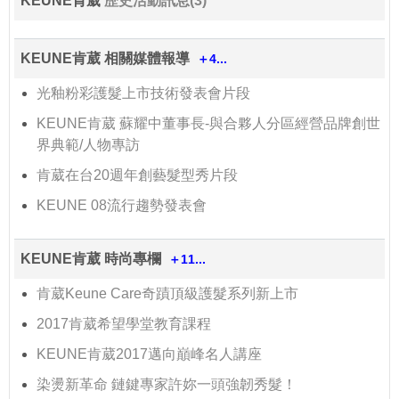
KEUNE肯葳
歷史活動訊息(3)
KEUNE肯葳 相關媒體報導
＋4...
光釉粉彩護髮上市技術發表會片段
KEUNE肯葳 蘇耀中董事長-與合夥人分區經營品牌創世
界典範/人物專訪
肯葳在台20週年創藝髮型秀片段
KEUNE 08流行趨勢發表會
KEUNE肯葳 時尚專欄
＋11...
肯葳Keune Care奇蹟頂級護髮系列新上市
2017肯葳希望學堂教育課程
KEUNE肯葳2017邁向巔峰名人講座
染燙新革命 鏈鍵專家許妳一頭強韌秀髮！