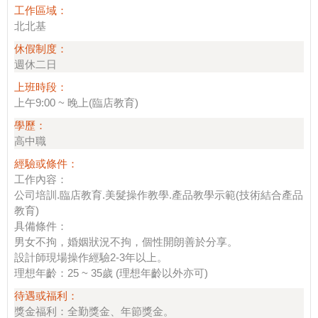
工作區域：
北北基
休假制度：
週休二日
上班時段：
上午9:00 ~ 晚上(臨店教育)
學歷：
高中職
經驗或條件：
工作內容：
公司培訓.臨店教育.美髮操作教學.產品教學示範(技術結合產品
教育)
具備條件：
男女不拘，婚姻狀況不拘，個性開朗善於分享。
設計師現場操作經驗2-3年以上。
理想年齡：25 ~ 35歲 (理想年齡以外亦可)
待遇或福利：
獎金福利：全勤獎金、年節獎金。