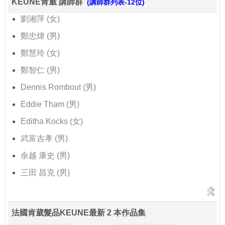
KEUNE肯葳 講師群
(講師群列表-12位)
劉湘萍 (女)
鄭忠煒 (男)
鄭慧玲 (女)
鄭智仁 (男)
Dennis Rombout (男)
Eddie Tham (男)
Editha Kocks (女)
武富吉孝 (男)
余越 康史 (男)
三田 昌克 (男)
法國肯葳髮品KEUNE最新 2 本作品集