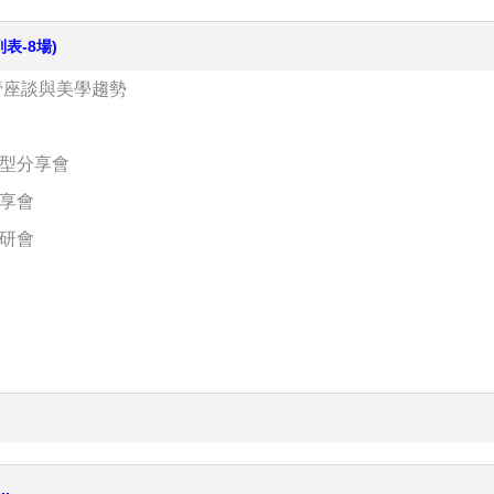
列表-8場)
管座談與美學趨勢
髮型分享會
分享會
技研會
..