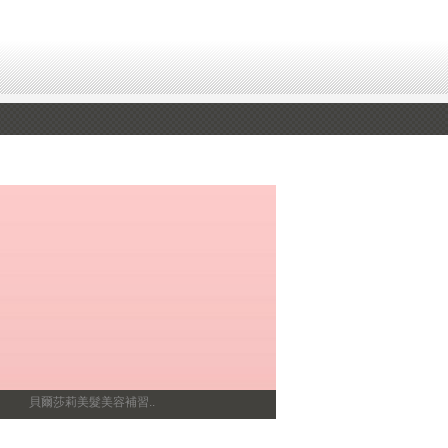
貝爾莎莉美髮美容補習..