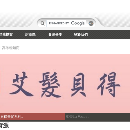
沙龍檔案
討論區
資源分享
關於我們
高雄經銷商
貝得美髮系列..
聖馥La Focus..
資源