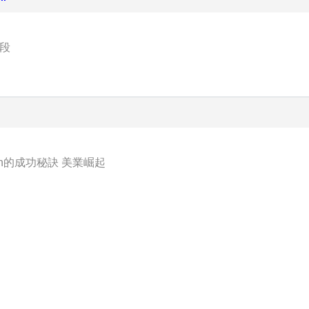
段
n的成功秘訣 美業崛起