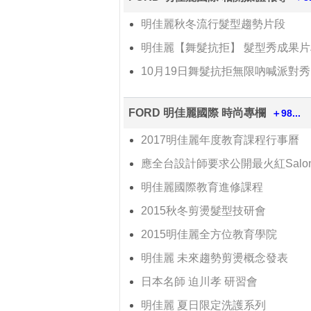
明佳麗秋冬流行髮型趨勢片段
明佳麗【舞髮抗拒】 髮型秀成果片
10月19日舞髮抗拒無限吶喊派對秀
FORD 明佳麗國際 時尚專欄
＋98...
2017明佳麗年度教育課程行事曆
應全台設計師要求公開最火紅Salo
明佳麗國際教育進修課程
2015秋冬剪燙髮型技研會
2015明佳麗全方位教育學院
明佳麗 未來趨勢剪燙概念發表
日本名師 迫川孝 研習會
明佳麗 夏日限定洗護系列