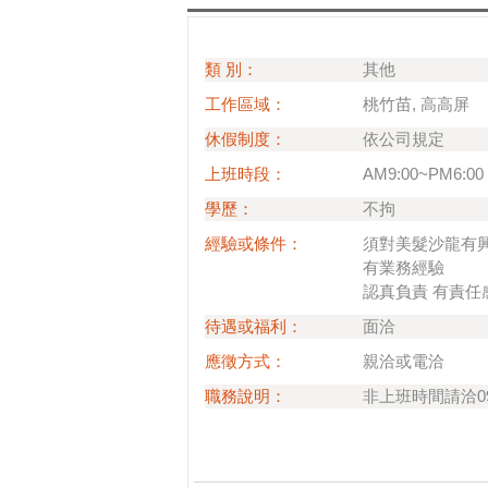
類 別：
其他
工作區域：
桃竹苗, 高高屏
休假制度：
依公司規定
上班時段：
AM9:00~PM6:00
學歷：
不拘
經驗或條件：
須對美髮沙龍有
有業務經驗
認真負責 有責任
待遇或福利：
面洽
應徵方式：
親洽或電洽
職務說明：
非上班時間請洽093