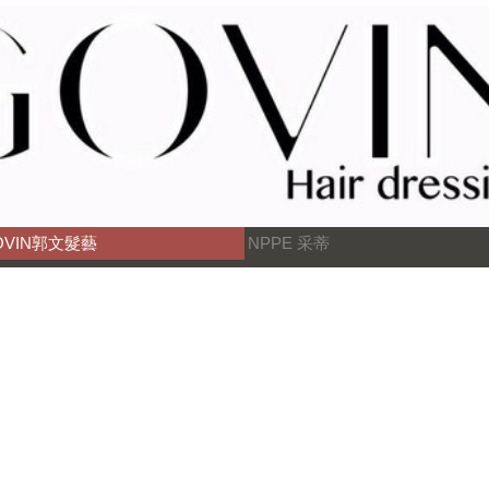
OVIN郭文髮藝
NPPE 采蒂