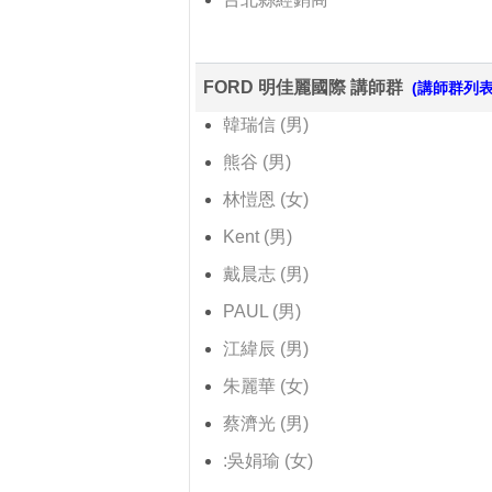
FORD 明佳麗國際 講師群
(講師群列表
韓瑞信 (男)
熊谷 (男)
林愷恩 (女)
Kent (男)
戴晨志 (男)
PAUL (男)
江緯辰 (男)
朱麗華 (女)
蔡濟光 (男)
:吳娟瑜 (女)