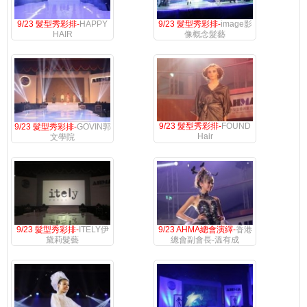
9/23 髮型秀彩排-
HAPPY
9/23 髮型秀彩排-
image影
HAIR
像概念髮藝
9/23 髮型秀彩排-
FOUND
9/23 髮型秀彩排-
GOVIN郭
Hair
文學院
9/23 髮型秀彩排-
ITELY伊
9/23 AHMA總會演繹-
香港
黛莉髮藝
總會副會長-溫有成