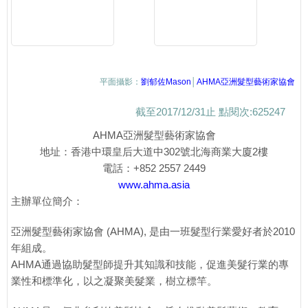
平面攝影：
劉郁佐Mason
│
AHMA亞洲髮型藝術家協會
截至2017/12/31止 點閱次:625247
AHMA亞洲髮型藝術家協會
地址：香港中環皇后大道中302號北海商業大廈2樓
電話：+852 2557 2449
www.ahma.asia
主辦單位簡介：
亞洲髮型藝術家協會 (AHMA), 是由一班髮型行業愛好者於2010
年組成。
AHMA通過協助髮型師提升其知識和技能，促進美髮行業的專
業性和標準化，以之凝聚美髮業，樹立標竿。