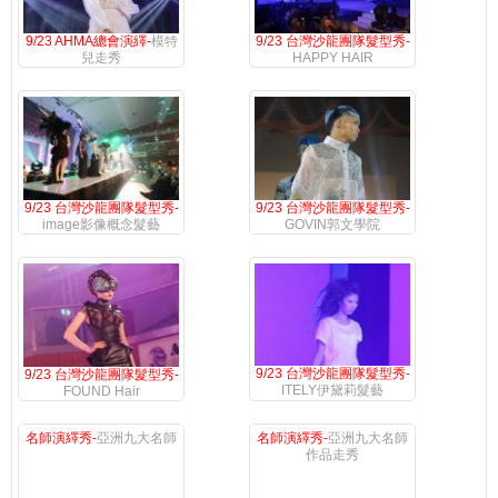
9/23 AHMA總會演繹-
模特
9/23 台灣沙龍團隊髮型秀-
兒走秀
HAPPY HAIR
9/23 台灣沙龍團隊髮型秀-
9/23 台灣沙龍團隊髮型秀-
image影像概念髮藝
GOVIN郭文學院
9/23 台灣沙龍團隊髮型秀-
9/23 台灣沙龍團隊髮型秀-
ITELY伊黛莉髮藝
FOUND Hair
名師演繹秀-
亞洲九大名師
名師演繹秀-
亞洲九大名師
作品走秀