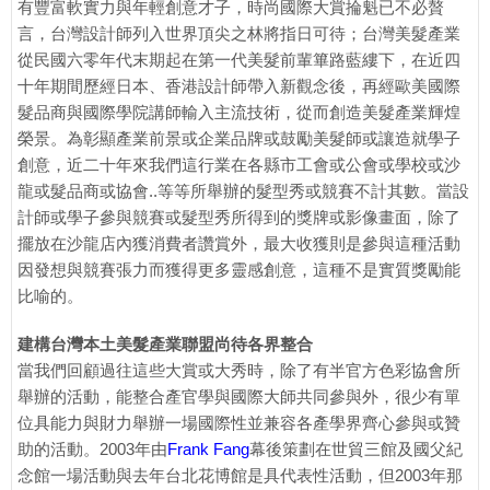
有豐富軟實力與年輕創意才子，時尚國際大賞掄魁已不必贅
言，台灣設計師列入世界頂尖之林將指日可待；台灣美髮產業
從民國六零年代末期起在第一代美髮前輩篳路藍縷下，在近四
十年期間歷經日本、香港設計師帶入新觀念後，再經歐美國際
髮品商與國際學院講師輸入主流技術，從而創造美髮產業輝煌
榮景。為彰顯產業前景或企業品牌或鼓勵美髮師或讓造就學子
創意，近二十年來我們這行業在各縣市工會或公會或學校或沙
龍或髮品商或協會..等等所舉辦的髮型秀或競賽不計其數。當設
計師或學子參與競賽或髮型秀所得到的獎牌或影像畫面，除了
擺放在沙龍店內獲消費者讚賞外，最大收獲則是參與這種活動
因發想與競賽張力而獲得更多靈感創意，這種不是實質獎勵能
比喻的。
建構台灣本土美髮產業聯盟尚待各界整合
當我們回顧過往這些大賞或大秀時，除了有半官方色彩協會所
舉辦的活動，能整合產官學與國際大師共同參與外，很少有單
位具能力與財力舉辦一場國際性並兼容各產學界齊心參與或贊
助的活動。2003年由
Frank Fang
幕後策劃在世貿三館及國父紀
念館一場活動與去年台北花博館是具代表性活動，但2003年那