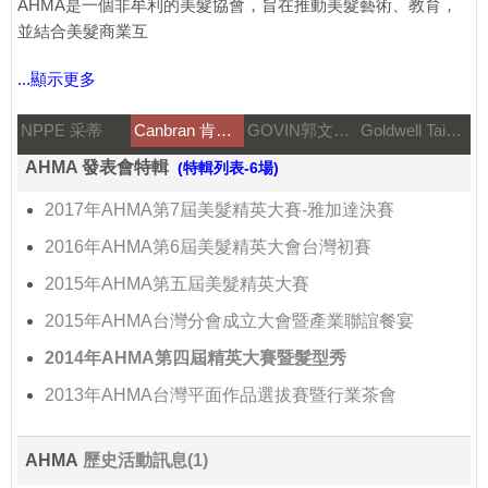
AHMA是一個非牟利的美髮協會，旨在推動美髮藝術、教育，
並結合美髮商業互
...顯示更多
NPPE 采蒂
Canbran 肯邦國際
GOVIN郭文髮藝
Goldwell Taiwan
AHMA 發表會特輯
(特輯列表-6場)
2017年AHMA第7屆美髮精英大賽-雅加達決賽
2016年AHMA第6屆美髮精英大會台灣初賽
2015年AHMA第五屆美髮精英大賽
2015年AHMA台灣分會成立大會暨產業聯誼餐宴
2014年AHMA第四屆精英大賽暨髮型秀
2013年AHMA台灣平面作品選拔賽暨行業茶會
AHMA
歷史活動訊息(1)