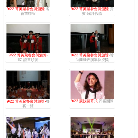
9/22 菁英聚餐會與頒獎-
餐
9/22 菁英聚餐會與頒獎-
貴
會前聯誼
賓‧致詞‧授證
9/22 菁英聚餐會與頒獎-
9/22 菁英聚餐會與頒獎-
贊
IICI證書頒發
助商暨表演單位授獎
9/23 競技開幕式-
評審團隊
9/22 菁英聚餐會與頒獎-
餐
宴一覽