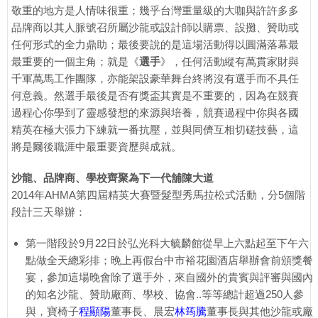
敬重的地方是人情味很重；幾乎台灣重量級的大咖與許許多多
品牌商以其人脈號召所屬沙龍或設計師以購票、設攤、贊助或
任何形式的全力鼎助；最後要說的是這場活動得以圓滿落幕最
最重要的一個主角；就是《
選手
》，任何活動縱有萬貫家財與
千軍萬馬工作團隊，亦能架設豪華舞台終將沒有選手而不具任
何意義。然選手最後是否有獎盃其實是不重要的，因為在競賽
過程心你學到了靈感發想的來源與培養，競賽過程中你與各國
精英在極大張力下練就一番抗壓，並與同儕互相切磋技藝，這
將是爾後職涯中最重要資歷與成就。
沙龍、品牌商、學校齊聚為下一代舖陳大道
2014年AHMA第四屆精英大賽暨髮型秀馬拉松式活動，分5個階
段計三天舉辦：
第一階段於9月22日於弘光科大毓麟館從早上六點起至下午六
點做全天總彩排；晚上再假台中市裕花園酒店舉辦會前頒獎餐
宴，參加這場晚會除了選手外，來自國外的貴賓與評審與國內
的知名沙龍、贊助廠商、學校、協會..等等總計超過250人參
與，寶椅子
程顯陽
董事長、晨宏
林筠騰
董事長與其他沙龍或廠