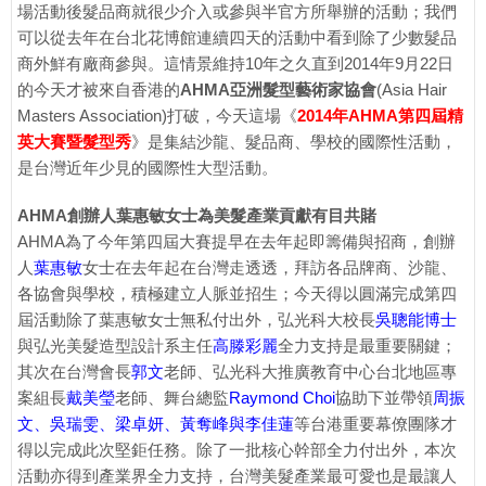
場活動後髮品商就很少介入或參與半官方所舉辦的活動；我們
可以從去年在台北花博館連續四天的活動中看到除了少數髮品
商外鮮有廠商參與。這情景維持10年之久直到2014年9月22日
的今天才被來自香港的
AHMA亞洲髮型藝術家協會
(Asia Hair
Masters Association)打破，今天這場《
2014年AHMA第四屆精
英大賽暨髮型秀
》是集結沙龍、髮品商、學校的國際性活動，
是台灣近年少見的國際性大型活動。
AHMA創辦人葉惠敏女士為美髮產業貢獻有目共賭
AHMA為了今年第四屆大賽提早在去年起即籌備與招商，創辦
人
葉惠敏
女士在去年起在台灣走透透，拜訪各品牌商、沙龍、
各協會與學校，積極建立人脈並招生；今天得以圓滿完成第四
屆活動除了葉惠敏女士無私付出外，弘光科大校長
吳聰能博士
與弘光美髮造型設計系主任
高滕彩麗
全力支持是最重要關鍵；
其次在台灣會長
郭文
老師、弘光科大推廣教育中心台北地區專
案組長
戴美瑩
老師、舞台總監
Raymond Choi
協助下並帶領
周振
文、吳瑞雯、梁卓妍、黃奪峰與李佳蓮
等台港重要幕僚團隊才
得以完成此次堅鉅任務。除了一批核心幹部全力付出外，本次
活動亦得到產業界全力支持，台灣美髮產業最可愛也是最讓人