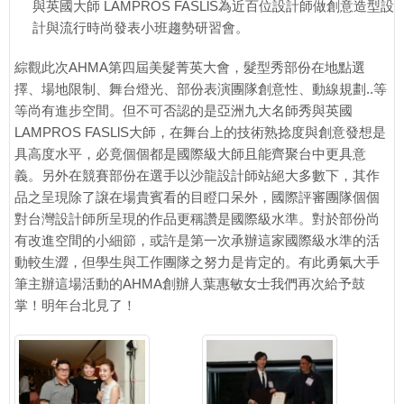
與英國大師 LAMPROS FASLlS為近百位設計師做創意造型設
計與流行時尚發表小班趨勢研習會。
綜觀此次AHMA第四屆美髮菁英大會，髮型秀部份在地點選
擇、場地限制、舞台燈光、部份表演團隊創意性、動線規劃..等
等尚有進步空間。但不可否認的是亞洲九大名師秀與英國
LAMPROS FASLlS大師，在舞台上的技術熟捻度與創意發想是
具高度水平，必竟個個都是國際級大師且能齊聚台中更具意
義。另外在競賽部份在選手以沙龍設計師站絕大多數下，其作
品之呈現除了譲在場貴賓看的目瞪口呆外，國際評審團隊個個
對台灣設計師所呈現的作品更稱讚是國際級水準。對於部份尚
有改進空間的小細節，或許是第一次承辦這家國際級水準的活
動較生澀，但學生與工作團隊之努力是肯定的。有此勇氣大手
筆主辦這場活動的AHMA創辦人葉惠敏女士我們再次給予鼓
掌！明年台北見了！