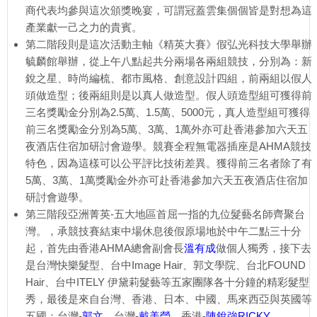
商代表均參與這次頒獎晚宴，可謂冠蓋雲集個個皆是對想為這
產業獻一己之力的貴賓。
第二階段則是這次活動主軸《精英大賽》假弘光科技大學舉辦
毓麟館舉辦，從上午八點起共分兩場各兩組競技，分別為：新
銳之星、時尚編梳、都市風格、創意設計四組，前兩組以假人
頭做造型；後兩組則是以真人做造型。假人頭造型組可獲得前
三名獎勵金分別為2.5萬、1.5萬、5000元，真人造型組可獲得
前三名獎勵金分別為5萬、3萬、1萬外亦可赴香港參加六天五
夜酒店住宿加研討會遊學。競賽全程無電器插座是AHMA競技
特色，因為這樣可以公平評比技術差異。獲得前三名者除了有
5萬、3萬、1萬獎勵金外亦可赴香港參加六天五夜酒店住宿加
研討會遊學。
第三階段亞洲菁英-五大地區首屈一指的九位髮藝名師齊聚台
灣。，承競技賽結束中場休息後假原場地於中午二點三十分
起，首先由香港AHMA總會副會長
溫有成
做個人獨秀，接下去
是台灣快樂髮型、台中Image Hair、郭文學院、台北FOUND
Hair、台中ITELY 伊黛莉髮藝等五家團隊各十分鐘的精彩髮型
秀，最後是來自台灣、香港、日本、中國、馬來西亞與英國等
五國：台灣-
郭文
、台灣-
戴美瑩
、香港-
陳銳強RICKY