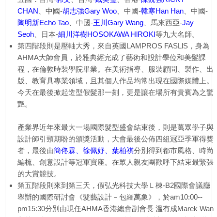
CHAN
、中國-
胡志強Gary Woo
、中國-
韓寒Han Han
、中國-
陶明新Echo Tao
、中國-
王川Gary Wang
、馬來西亞-
Jay
Seoh
、日本-
細川洋樹HOSOKAWA HlROKI
等九大名師。
第四階段則是壓軸大秀，來自英國LAMPROS FASLlS，身為
AHMA大師會員，於雅典經完成了藝術和設計學位和美髮課
程，在倫敦時裝學院畢業。在美術指導、服裝顧問、製作、出
版、教育具專業領域，且其個人作品均常出現在國際媒體上。
今天在最後掀起造型假髮那一刻，更是讓在場所有貴賓為之驚
艷。
產業界近年來最大一場國際髮型盛會結束後，則是萬眾學子與
設計師引頸期盼的頒獎活動，大會最後公佈四組冠亞季軍得獎
者，最後由
簡佟霖、徐佩妤、葉柏祺
分別得到都市風格、時尚
編梳、創意設計等冠軍寶座。在眾人親友團歡呼下結束最緊張
的大賞競技。
第五階段則來到第三天，假弘光科技大學Ｌ棟-B2國際會議廳
舉辦的國際研討會《髮藝設計－包羅萬象》，於am10:00--
pm15:30分別由現任AHMA香港總會副會長 溫有成Marek Wan