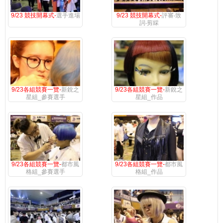
9/23 競技開幕式-
選手進場
9/23 競技開幕式-
評審‧致
詞‧剪綵
9/23各組競賽一覽-
新銳之
9/23各組競賽一覽-
新銳之
星組_參賽選手
星組_作品
9/23各組競賽一覽-
都市風
9/23各組競賽一覽-
都市風
格組_參賽選手
格組_作品