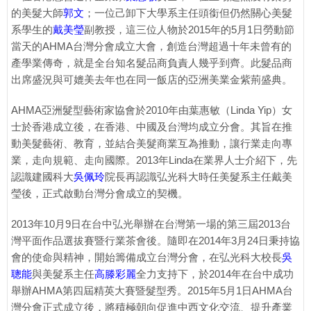
的美髮大師
郭文
；一位己卸下大學系主任頭銜但仍然關心美髮
系學生的
戴美瑩
副教授，這三位人物於2015年的5月1日勞動節
當天的AHMA台灣分會成立大會，創造台灣超過十年未曾有的
產學業傳奇，就是全台知名髮品商負責人幾乎到齊。此髮品商
出席盛況與可媲美去年也在同一飯店的亞洲美業金紫荊盛典。
AHMA亞洲髮型藝術家協會於2010年由葉惠敏（Linda Yip）女
士於香港成立後，在香港、中國及台灣均成立分會。其旨在推
動美髮藝術、教育，並結合美髮商業互為推動，讓行業走向專
業，走向規範、走向國際。2013年Linda在業界人士介紹下，先
認識建國科大
吳佩玲
院長再認識弘光科大時任美髮系主任戴美
瑩後，正式啟動台灣分會成立的契機。
2013年10月9日在台中弘光舉辦在台灣第一場的第三屆2013台
灣平面作品選拔賽暨行業茶會後。隨即在2014年3月24日秉持協
會的使命與精神，開始籌備成立台灣分會，在弘光科大校長
吳
聰能
與美髮系主任
高滕彩麗
全力支持下，於2014年在台中成功
舉辦AHMA第四屆精英大賽暨髮型秀。2015年5月1日AHMA台
灣分會正式成立後，將積極朝向促進中西文化交流、提升產業