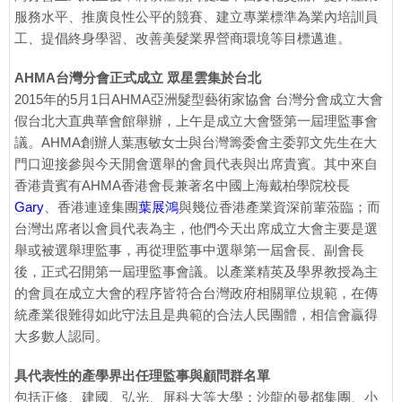
服務水平、推廣良性公平的競賽、建立專業標準為業內培訓員
工、提倡終身學習、改善美髮業界營商環境等目標邁進。
AHMA台灣分會正式成立 眾星雲集於台北
2015年的5月1日AHMA亞洲髮型藝術家協會 台灣分會成立大會
假台北大直典華會館舉辦，上午是成立大會暨第一屆理監事會
議。AHMA創辦人葉惠敏女士與台灣籌委會主委郭文先生在大
門口迎接參與今天開會選舉的會員代表與出席貴賓。其中來自
香港貴賓有AHMA香港會長兼著名中國上海戴柏學院校長
Gary
、香港連達集團
葉展鴻
與幾位香港產業資深前輩蒞臨；而
台灣出席者以會員代表為主，他們今天出席成立大會主要是選
舉或被選舉理監事，再從理監事中選舉第一屆會長、副會長
後，正式召開第一屆理監事會議。以產業精英及學界教授為主
的會員在成立大會的程序皆符合台灣政府相關單位規範，在傳
統產業很難得如此守法且是典範的合法人民團體，相信會贏得
大多數人認同。
具代表性的產學界出任理監事與顧問群名單
包括正修、建國、弘光、屏科大等大學；沙龍的曼都集團、小