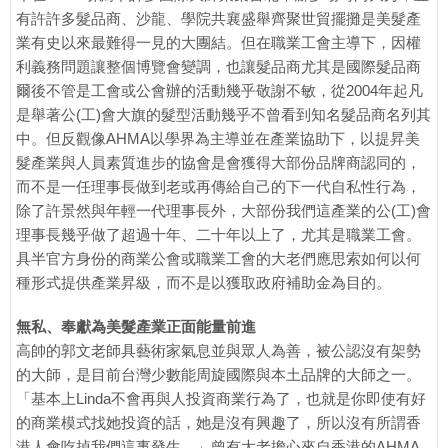
有許許多髮品商、沙龍、學院共襄盛舉齊聚世貿擺攤是美髮產
業有史以來最難得一見的大團結。但在職業工會主導下，因權
利義務問題讓整個博覽會變調，也讓髮品商尤其是國際髮品商
爾後不管是工會或公會辦的活動幾乎敬謝不敏，從2004年起凡
是舉著公(工)會大旗的髮型活動幾乎不曾看到知名髮品商名列其
中。但反觀像AHMA以學界為主導並在產業協助下，以提昇美
髮產業與人員素質進步的協會是會獲得大部份品牌商認同的，
而不是一任理事長做到老或再傳給自己的下一代自私性行為，
除了許景然與年輕一代理事長外，大部份我們這產業的公(工)會
理事長幾乎做了超過十年、二十年以上了，尤其是職業工會。
具半官方身份的商業公會或職業工會的大老們應思索如何以何
種形式提供產業昇級，而不是以獲取政府補助金為目的。
無私、奉獻為美髮產業正面能量前進
高帥的郭文老師具藝術家氣息並與眾人為善，被公認沒有架勢
的大師，是目前台灣少數能周旋國際與本土品牌的大師之一。
「基本上Linda不會再與人投資商業行為了，也就是你即使有好
的商業模式找她投資的話，她是沒有興趣了，所以沒有所謂香
港人會吃掉我們這事發生。」曾有大老擔心來自香港的AHMA