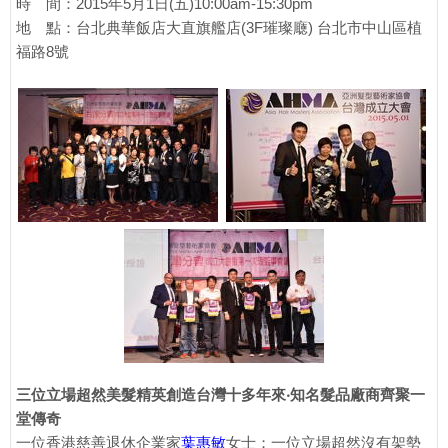
時 間：2015年5月1日(五)10:00am-15:30pm
地 點：台北典華飯店大直旗艦店(3F璀璨廰) 台北市中山區植
福路8號
三位立場超然美髮精英創造台灣十多年來‧知名髮品廠商齊聚一
堂傳奇
一位香港慈善退休企業家
葉惠敏
女士；一位立場超然沒有架勢