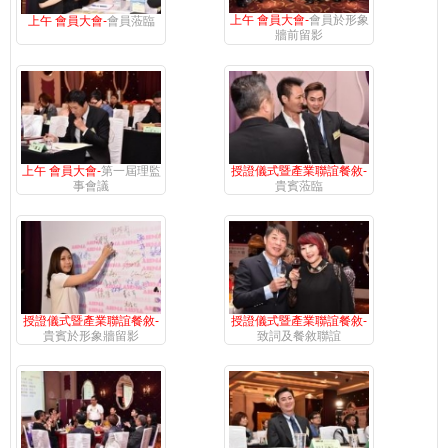
上午 會員大會-
會員於形象
上午 會員大會-
會員蒞臨
牆前留影
上午 會員大會-
第一屆理監
授證儀式暨產業聯誼餐敘-
事會議
貴賓蒞臨
授證儀式暨產業聯誼餐敘-
授證儀式暨產業聯誼餐敘-
貴賓於形象牆留影
致詞及餐敘聯誼