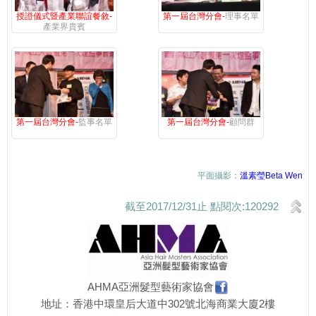
授證儀式暨產業聯誼餐敘-
第一屆台灣分會-
理事名單
產業界貴賓
第一屆台灣分會-
監事名單
第一屆台灣分會-
顧問群
平面攝影：
溫素瑩Beta Wen
截至2017/12/31止 點閱次:120292
AHMA亞洲髮型藝術家協會
地址：香港中環皇后大道中302號北海商業大廈2樓