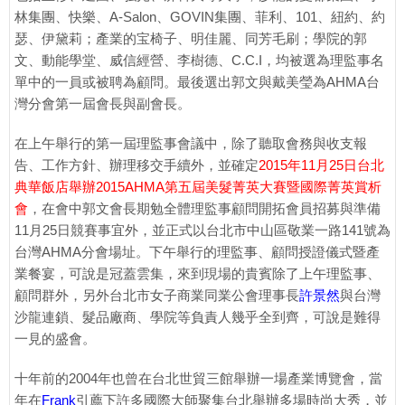
林集團、快樂、A-Salon、GOVIN集團、菲利、101、紐約、約
瑟、伊黛莉；產業的宝椅子、明佳麗、同芳毛刷；學院的郭
文、動能學堂、威信經營、李樹德、C.C.I，均被選為理監事名
單中的一員或被聘為顧問。最後選出郭文與戴美瑩為AHMA台
灣分會第一屆會長與副會長。
在上午舉行的第一屆理監事會議中，除了聽取會務與收支報
告、工作方針、辦理移交手續外，並確定
2015年11月25日台北
典華飯店舉辦2015AHMA第五屆美髮菁英大賽暨國際菁英賞析
會
，在會中郭文會長期勉全體理監事顧問開拓會員招募與準備
11月25日競賽事宜外，並正式以台北市中山區敬業一路141號為
台灣AHMA分會場址。下午舉行的理監事、顧問授證儀式暨產
業餐宴，可說是冠蓋雲集，來到現場的貴賓除了上午理監事、
顧問群外，另外台北市女子商業同業公會理事長
許景然
與台灣
沙龍連鎖、髮品廠商、學院等負責人幾乎全到齊，可說是難得
一見的盛會。
十年前的2004年也曾在台北世貿三館舉辦一場產業博覽會，當
年在
Frank
引薦下許多國際大師聚集台北舉辦多場時尚大秀，並