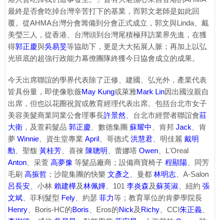
最終是否會吃掉台灣辛苦打下的基業，而郭文老師是如此回
覆。從AHMA台灣分會籌備到分會正式成立，郭文與Linda、戴
美瑩三人，從香港、台灣頭到台灣尾積極拜訪業界先進，在獲
得
郭正慶
與
吳易旻
等協助下，更是大大拓展人脈；再加上以弘
光班底的超強行政能力幕僚團隊終獲今日協會成立的成果。
今天出席聯誼的學界代表除了正修、建國、弘光外，產業代表
皆具份量，即使像歌薇
May Kung
或萊雅
Mark Lin
因出國沒親自
出席，但也以花圈祝賀或教育經理代表出席。包括台北市女子
美容美髮商業同業公會理事長
許景然
、台北市經營者聯誼會
莊
大衛
，及萱莉髮品
郭正慶
、數德集團
蘇耀中
、肯邦
Jack
、肯
夢
Winnie
、資生堂專業
April
、哥德式
洪慧君
、明佳麗
戴明
勳
、聖馥
黃桂芳
、喜徠
陳聰明
、蕾娜塔
Owen
、L'Oreal
Anton
、采萱
高夢豫
等髮品廠商；設備商寶椅子
程顯陽
、同芳
毛刷
高振哲
；沙龍集團的快樂
文彥之
、曼都
林明志
、A-Salon
呂長安
、小林
賴建樺
及
林佩嬅
、101
李炎森
及
蘇英淑
、紐約
張
文斌
、菲利髮型
Fely
、約瑟
菲力
等；教育單位的肯夢學院長
Henry
、Boris-HC的
Boris
、Eros的
Nick
及
Richy
、CCI
朱正義
、