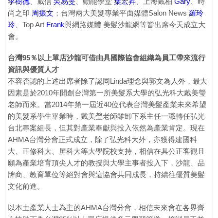
李樹德
、威信
吳易旻
、動能學堂
葉宏昇
、上海戴柏
Gary
、時
尚之印
周振文
；台灣兩大美髮專業平面媒體Salon News
羅玲
玲
、Top Art
Frank
與網路媒體 美髮沙龍網等皆出席今天成立大
會。
台灣95％以上單店沙龍可借由具國際協會組織為員工帶來流行
資訊與優質人才
不容否認的上述出席者除了認同Linda理念與郭文為人外，最大
因素是於2010年開創台灣第一所美髮系大學的弘光科大戴美瑩
老師而來。當2014年第一屆近40位代表台灣美髮產業未來希望
的美髮系學生畢業時，戴美瑩老師雖卸下系主任一職轉任弘光
台北專案組長，但其對產業奉獻與投入依然為產業肯定。現在
AHMA台灣分會正式成立，除了弘光科大外，亦獲得建國科
大、正修科大、屏科大等大學院校支持，相信在具公正客觀且
願為產業培育頂尖人才的教授與大學主事者投入下，沙龍、品
牌商、教育單位等絕對會與這協會共同成長，持續往優質美髮
文化前進。
以本土產業人士為主的AHMA台灣分會，相信未來會在各界齊