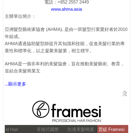
電話：+852 2557 2449
www.ahma.asia
主辦單位簡介：
亞洲髮型藝術家協會 (AHMA), 是由一班髮型行業愛好者於2010
年組成。
AHMA通過協助髮型師提升其知識和技能，促進美髮行業的專
業性和標準化，以之凝聚美髮業，樹立標竿。
AHMA是一個非牟利的美髮協會，旨在推動美髮藝術、教育，
並結合美髮商業互
...顯示更多
id Hair
哥德式國際
欣達美髮椅業
雲緹 Framesi