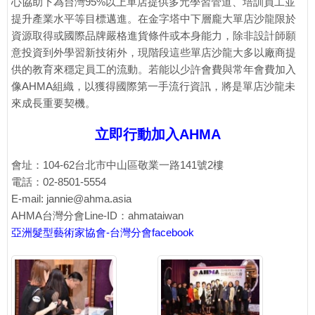
心協助下為台灣95%以上單店提供多元學習管道、培訓員工並
提升產業水平等目標邁進。在金字塔中下層龐大單店沙龍限於
資源取得或國際品牌嚴格進貨條件或本身能力，除非設計師願
意投資到外學習新技術外，現階段這些單店沙龍大多以廠商提
供的教育來穩定員工的流動。若能以少許會費與常年會費加入
像AHMA組織，以獲得國際第一手流行資訊，將是單店沙龍未
來成長重要契機。
立即行動加入AHMA
會址：104-62台北市中山區敬業一路141號2樓
電話：02-8501-5554
E-mail: jannie@ahma.asia
AHMA台灣分會Line-ID：ahmataiwan
亞洲髮型藝術家協會-台灣分會facebook