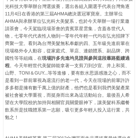
光科技大學舉辦台灣選拔賽，選出各組入圍選手代表台灣角逐
11月4日在香港的第三屆AHMA總決選冠軍寶座。主辦單位
AHMA與承辦單位弘光科大美髮系，也於今天舉辦一場行業邀
請茶會，今天駕臨現場茶會的貴賓眾星雲集，含蓋各世代人
物，七零年代代表性人物到一零年代年輕一代均在弘光招牌下
齊聚一堂。看到為台灣美髮無私奉獻的四、五年級先進前輩在
現場格外令人動容，從家庭式、單店、連鎖體系、副品牌、跨
國性等等組織，在
現場許多先進均見證與參與這段蓽路藍縷過
程
。今天年輕世代美髮師能拿著一支剪刀到沙宣、井上和英、
山野、TONI＆GUY...等等進修，要有飲水思源感激之心，而不
是看到一群前輩視為退流行的老一代，今天在現場的前輩許許
多多都是擁有數千萬上億的財產，他們也是看到我們美髮產業
被社會被大學重視，而挺身而出來為這活動站台。最後吾人希
望在大學院校的加持與相關官員關愛眼神下，讓美髮科系繼餐
飲系所是技職體系第一志願，吸引更多年輕人投入這行業，共
勉之！