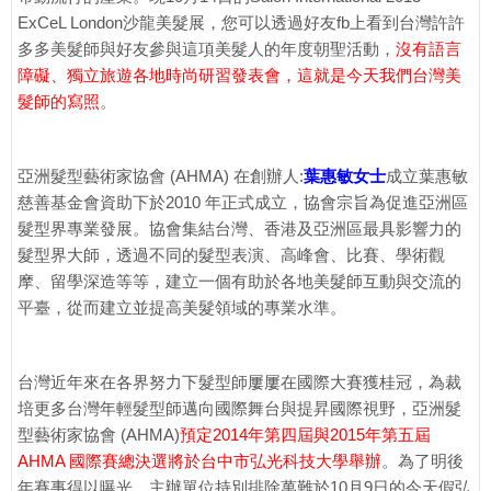
ExCeL London沙龍美髮展，您可以透過好友fb上看到台灣許許
多多美髮師與好友參與這項美髮人的年度朝聖活動，
沒有語言
障礙、獨立旅遊各地時尚研習發表會，這就是今天我們台灣美
髮師的寫照
。
亞洲髮型藝術家協會 (AHMA) 在創辦人:
葉惠敏女士
成立葉惠敏
慈善基金會資助下於2010 年正式成立，協會宗旨為促進亞洲區
髮型界專業發展。協會集結台灣、香港及亞洲區最具影響力的
髮型界大師，透過不同的髮型表演、高峰會、比賽、學術觀
摩、留學深造等等，建立一個有助於各地美髮師互動與交流的
平臺，從而建立並提高美髮領域的專業水準。
台灣近年來在各界努力下髮型師屢屢在國際大賽獲桂冠，為裁
培更多台灣年輕髮型師邁向國際舞台與提昇國際視野，亞洲髮
型藝術家協會 (AHMA)
預定2014年第四屆與2015年第五屆
AHMA 國際賽總決選將於台中市弘光科技大學舉辦
。為了明後
年賽事得以曝光，主辦單位持別排除萬難於10月9日的今天假弘