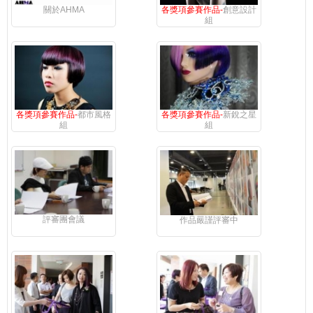
關於AHMA
各獎項參賽作品-
創意設計
組
各獎項參賽作品-
都市風格
各獎項參賽作品-
新銳之星
組
組
評審團會議
作品嚴謹評審中