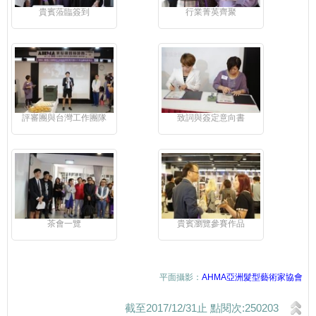
貴賓蒞臨簽到
行業菁英齊聚
評審團與台灣工作團隊
致詞與簽定意向書
茶會一覽
貴賓瀏覽參賽作品
平面攝影：
AHMA亞洲髮型藝術家協會
截至2017/12/31止 點閱次:250203