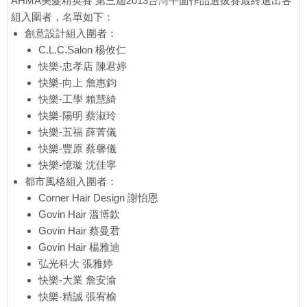
AHMA美髮精英賽 第三屆2013台灣平面作品選拔賽最終選出各
組入圍者，名單如下：
創意設計組入圍者：
C.L.C.Salon 楊攸仁
快樂-忠孝店 陳君婷
快樂-向上 詹惠鈞
快樂-工學 賴慧綺
快樂-陽明 蔡淑玲
快樂-五福 薛菁儀
快樂-豐原 蔡馨儀
快樂-憶璇 沈佳寧
都市風格組入圍者：
Corner Hair Design 謝怡恩
Govin Hair 溫博欽
Govin Hair 蔡曼君
Govin Hair 楊雅迪
弘光科大 張雅婷
快樂-大業 詹安渝
快樂-精誠 張宥榆