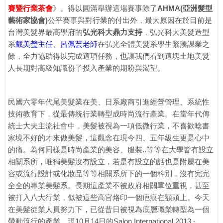
賽暨行業茶會
》。得以圓滿舉辦這場賽事除了
AHMA(亞洲髮型
藝術家協會)
公平賽事與對行業的付出外，最大原因在於目前是
台灣美髮界最高學府的
弘光科大鼎力支持
，弘光科大美髮造型
系
戴美瑩主任
、
呂佩芸老師
在弘光全體美髮系學生緊湊課業之
餘，全力協助得以完成這項任務，也讓我們看到這塊土地美髮
人長期對高級知識份子投入產業的期盼與渴望。
民國六零年代尾美髮業在美、日系廠商引進經營管理、系統性
技術教育下，從最傳統行業轉型成時尚流行產業。在當年代傳
統士大夫主流社會中，美髮被視為一項低微行業，不喜歡唸書
家境不好的才來做美髮，這觀念在現今四、五年級生更是心中
的痛。為何同樣是時尚產業的美容、服裝..等等在大學皆有設立
相關系所，唯獨美髮沒有設立，若是有設立的話也是附屬在美
容或流行設計或化妝品等等相關系所下的一個科別，沒有完完
全全的專業美髮系。長期這產業不被政府相關單位重視，甚至
被打入八大行業，似被這些高官烙印一個疤痕在額頭上。今天
在美髮從業人員努力下，已從昔日被視為底層職業轉型為一個
帶動流行的產業。現10月14日的Salon International 2013 -