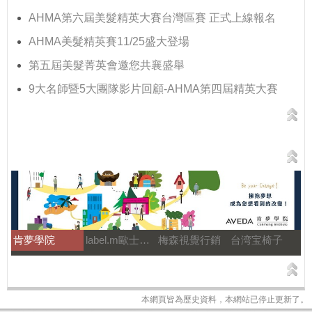
AHMA第六屆美髮精英大賽台灣區賽 正式上線報名
AHMA美髮精英賽11/25盛大登場
第五屆美髮菁英會邀您共襄盛舉
9大名師暨5大團隊影片回顧-AHMA第四屆精英大賽
肯夢學院
label.m歐士特國際
梅森視覺行銷
台湾宝椅子
本網頁皆為歷史資料，本網站已停止更新了。