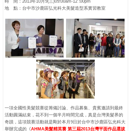
時 間：2013年10月9(三)09:00am-12 :00pm
地 點：台中市沙鹿區弘光科大美髮造型系實習教室
一項全國性美髮競賽從籌備討論、作品募集、貴賓邀請到最終
活動圓滿結束，花不到一個半月時間完成，真是台灣美髮界的
奇蹟，這項競賽活動就是剛於本月9日於台中市沙鹿區弘光科大
舉辦完成的《
AHMA美髮精英賽 第三屆2013台灣平面作品選拔