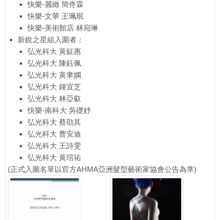
快樂-麗緻 簡佟霖
快樂-文華 王珮珉
快樂-美術館店 林宛琳
新銳之星組入圍者：
弘光科大 黃鉦惠
弘光科大 陳鈺佩
弘光科大 黃聿嫻
弘光科大 鍾宜芝
弘光科大 林亞叡
快樂-南科大 吳礎妤
弘光科大 蔡劭其
弘光科大 曹安迪
弘光科大 王詩雯
弘光科大 黃琯祐
(正式入圍名單以官方AHMA亞洲髮型藝術家協會公告為準)