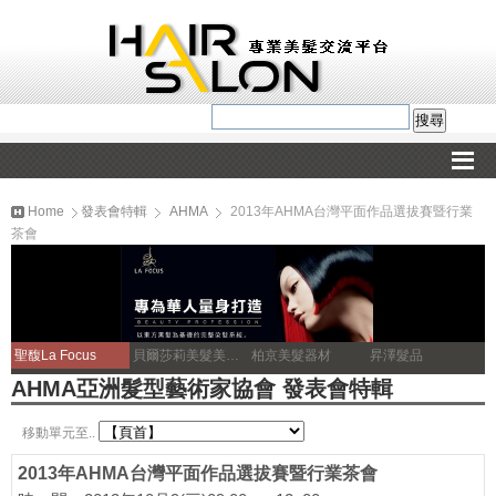
Home
發表會特輯
AHMA
2013年AHMA台灣平面作品選拔賽暨行業
茶會
聖馥La Focus
貝爾莎莉美髮美容補習
柏京美髮器材
昇澤髮品
AHMA亞洲髮型藝術家協會 發表會特輯
移動單元至..
2013年AHMA台灣平面作品選拔賽暨行業茶會