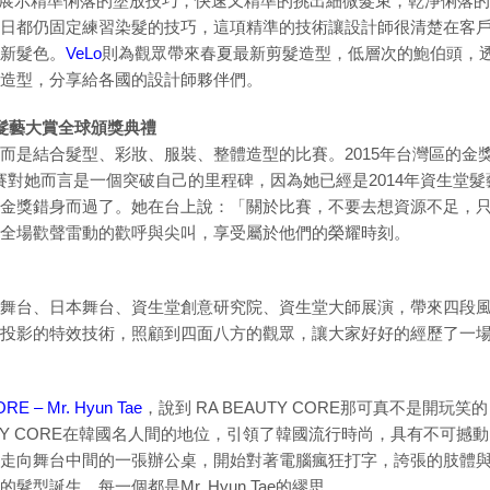
展示精準俐落的塗放技巧，快速又精準的挑出細微髮束，乾淨俐落的塗放手法
日都仍固定練習染髮的技巧，這項精準的技術讓設計師很清楚在客
新髮色。
VeLo
則為觀眾帶來春夏最新剪髮造型，低層次的鮑伯頭，
造型，分享給各國的設計師夥伴們。
資生堂髮藝大賞全球頒獎典禮
而是結合髮型、彩妝、服裝、整體造型的比賽。2015年台灣區的金
場比賽對她而言是一個突破自己的里程碑，因為她已經是2014年資生
金獎錯身而過了。她在台上說：「關於比賽，不要去想資源不足，只
全場歡聲雷動的歡呼與尖叫，享受屬於他們的榮耀時刻。
舞台、日本舞台、資生堂創意研究院、資生堂大師展演，帶來四段
投影的特效技術，照顧到四面八方的觀眾，讓大家好好的經歷了一
RE – Mr. Hyun Tae
，說到 RA BEAUTY CORE那可真不是開
UTY CORE在韓國名人間的地位，引領了韓國流行時尚，具有不可
走向舞台中間的一張辦公桌，開始對著電腦瘋狂打字，誇張的肢體
型誕生，每一個都是Mr. Hyun Tae的繆思。