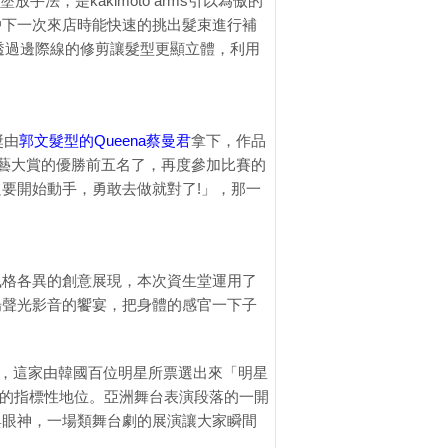
，是kakimoto arms引以為傲的
戶下一次來店時能快速的挑出髮束進行補
透過邊際線的修剪讓髮型更顯立體，利用
獎由
郭文髮型的Queena蔡曼君
拿下，作品
堂髮藝大賞的優勝前五名了，再度參加比賽的
要開始動手，勇敢去做就對了!」，那一
風格各異的創意展現，本次資生堂運用了
場聲光影音的饗宴，把身體的感官一下子
玩笑的，這家由韓國百位明星所票選出來「明星
撼動的指標性地位。亞洲舞台表演段落的一開
與眼神，一場類舞台劇的展演讓大家瞬間