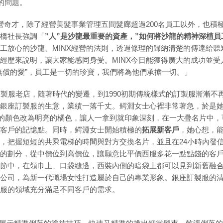
的問題。
經營奇才，除了經營美髮事業管理五間髮廊超過200名員工以外，也
橋社長強調「
”人”是沙龍最重要的資產，”如何將沙龍的精神深植員
工放心的沙龍、MINX經營的法則，透過條理的歸納清楚的傳達給
經歷來說明，讓大家能感同身受。MINX今日能獲得廣大的成功並
無償的愛”，員工是一切的珍寶，我們將為他們承擔一切。」
訂製服老店，隨著時代的變遷，到1990初期傳統樣式的訂製服漸漸
銀座訂製服的生意，業績一落千丈。鳄淵女士心裡非常著急，於是
片的顏色改為明亮的橘色，讓人一拿到就印象深刻，在一大疊名片中
客戶的記憶點。同時，鳄淵女士開始積極的
拓展新客戶
，她心想，
，把握短短的共乘電梯的時間與對方交換名片，並且在24小時內發
的劃分，從中價位到高價位，讓願意比平價西服多花一點點錢的客
節中，在領巾上、口袋縫邊，西裝內側的暗袋上都可以見到新舊融
公司，為新一代職場女性打造屬於自己的專業形象。銀座訂製服的
服的領域充分滿足不同客戶的需求。