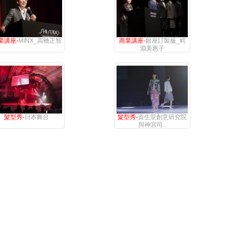
業講座-
MINX_高橋正智
商業講座-
銀座訂製服_鳄
淵美惠子
髮型秀-
日本舞台
髮型秀-
資生堂創意研究院
與神宮司..