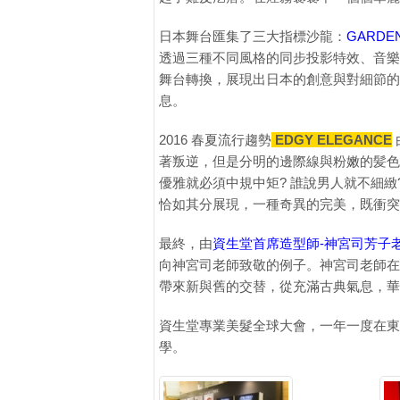
日本舞台匯集了三大指標沙龍：
GARD
透過三種不同風格的同步投影特效、音樂
舞台轉換，展現出日本的創意與對細節的
息。
2016 春夏流行趨勢
EDGY ELEGANCE
著叛逆，但是分明的邊際線與粉嫩的髪色
優雅就必須中規中矩? 誰說男人就不細
恰如其分展現，一種奇異的完美，既衝突
最終，由
資生堂首席造型師-神宮司芳子
向神宮司老師致敬的例子。神宮司老師在
帶來新與舊的交替，從充滿古典氣息，華
資生堂專業美髮全球大會，一年一度在東
學。