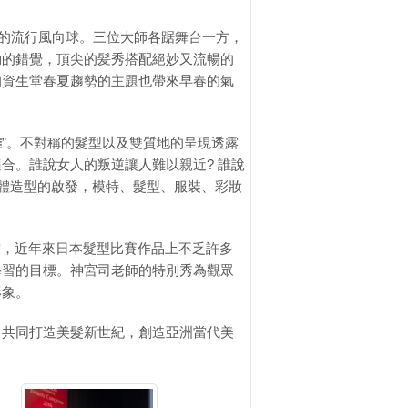
的流行風向球。三位大師各踞舞台一方，
動的錯覺，頂尖的髪秀搭配絕妙又流暢的
的資生堂春夏趨勢的主題也帶來早春的氣
雅
”。不對稱的髮型以及雙質地的呈現透露
合。誰說女人的叛逆讓人難以親近? 誰說
整體造型的啟發，模特、髮型、服裝、彩妝
大賞，近年來日本髮型比賽作品上不乏許多
學習的目標。神宮司老師的特別秀為觀眾
形象。
，共同打造美髮新世紀，創造亞洲當代美