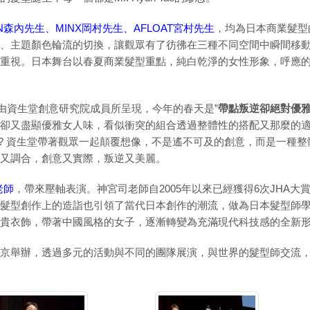
EN森內先生、MINX岡村先生、AFLOAT宮村先生
，均為日本商業髮型
、主題顏色輪流的切換，讓觀眾有了彷彿在三種不同空間中瞬間移
重視。日本舞台以春夏商業髮型重點，純白乾淨的女性形象，呼應
由資生堂創意研究院成員所呈現，今年的春天是”
帶點叛逆卻絕對優
卻又盡顯優雅女人味，看似衝突的組合透過整體性的搭配又那麼的適
緻? 資生堂帶著觀眾一起顛覆想像，不是遙不可及的創意，而是一種
又調合，創意又實際，叛逆又美麗。
老師
，帶來壓軸表演。神宮司老師自2005年以來已經獲得6次JHA
髮型創作上的造詣也引領了當代日本創作的潮流，做為日本髮型師
貴衣飾，帶著中國風格的女子，逐漸轉變為充滿現代科技感的全新
京舉辦，透過多元的活動與不同的團隊展演，與世界的髮型師交流