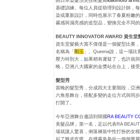
由日本染髮頂尖技術髮廊
kakimoto arms
基礎訓練。每位人員從助理到設計師，每
染或重新設計，同時也展示了春夏粉嫩的
霧感與濕亮感的造型品，變換完全不同的
BEAUTY INNOVATOR AWARD 
資生堂髮藝大賞不僅僅是一個髮型比賽，
名稱為「
剛玉
」。Queena說，這一
壓力特別大，如果稍有遲疑了，也許就與
晚，亞洲八大國家的金獎站在台上，接受
髮型秀
當晚的髮型秀，分成四大主要階段，亞洲
六角形舞台，搭配多變的走位方式與同步
打開了。
今年亞洲舞台邀請到韓國
RA BEAUTY CO
美髮品牌」第一名，足以代表RA BEA
場就讓人驚喜，俐落褲裝中性打扮的女模
起了雞皮疙瘩。在煙霧裊裊中一個個華麗的髮