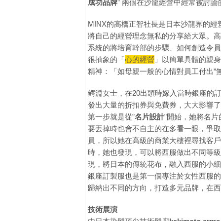
成功品牌
” 兩個在沙龍經營中經常被討論
MINX的高橋正智社長是日本沙龍界的
將自己的經營理念無私的分享給大眾。高
系統的將培育幹部的步驟、如何創造令員
很抽象的「
心的經營
」以簡單具體的親身
精神：「如母親一般的心情對員工付出”
鳄淵女士，在20出頭時嫁入當時銀座的
發出大量的折扣券與免費券，大大影響了
第一步就是從”
名片設計
”開始，她將名
要丟掉時也會不自主的在多看一眼，爭取
員，所以她在高級的商業大樓裡尋找客戶
時，她也發現，可以將西服做出不同等級
現，將日本的傳統花布，融入西服的小細
銀座訂製服也是第一個專注於女性西服的
歸納出不同的方向，打造多元品牌，在西
技術展演