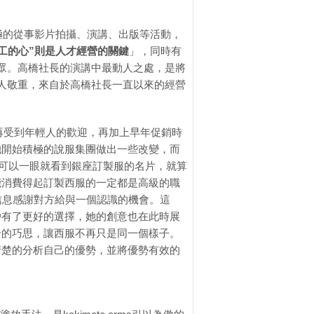
積極的從事影片拍攝、演講、出版等活動，
工的心”則是人才經營的關鍵
」，同時有
聽眾。高橋社長的演講中最動人之處，是將
受人敬重，來自於高橋社長一直以來的經營
不再受到年輕人的歡迎，再加上早年促銷時
她開始積極的說服集團做出一些改變，而
，可以一眼就看到銀座訂製服的名片，就算
能消費得起訂製西服的一定都是高級的職
信息感謝對方給與一個認識的機會。這
戶有了更好的選擇，她的創意也在此時展
合的巧思，讓西服不再只是同一個樣子。
清楚的分析自己的優勢，並將優勢有效的