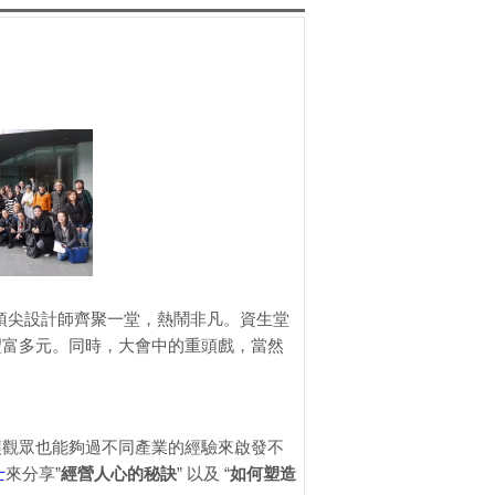
與頂尖設計師齊聚一堂，熱鬧非凡。資生堂
豐富多元。同時，大會中的重頭戲，當然
讓觀眾也能夠過不同產業的經驗來啟發不
士
來分享”
經營人心的秘訣
” 以及 “
如何塑造