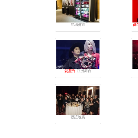
展場佈置
商
髮型秀-
亞洲舞台
聯誼晚宴