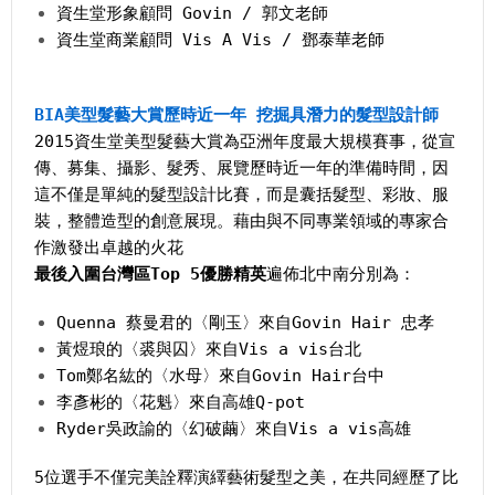
資生堂形象顧問 Govin / 郭文老師
資生堂商業顧問 Vis A Vis / 鄧泰華老師
BIA美型髮藝大賞歷時近一年 挖掘具潛力的髮型設計師
2015資生堂美型髮藝大賞為亞洲年度最大規模賽事，從宣
傳、募集、攝影、髮秀、展覽歷時近一年的準備時間，因
這不僅是單純的髮型設計比賽，而是囊括髮型、彩妝、服
裝，整體造型的創意展現。藉由與不同專業領域的專家合
作激發出卓越的火花
最後入圍台灣區Top 5優勝精英
遍佈北中南分別為：
Quenna 蔡曼君的〈剛玉〉來自Govin Hair 忠孝
黃煜琅的〈裘與囚〉來自Vis a vis台北
Tom鄭名紘的〈水母〉來自Govin Hair台中
李彥彬的〈花魁〉來自高雄Q-pot
Ryder吳政諭的〈幻破繭〉來自Vis a vis高雄
5位選手不僅完美詮釋演繹藝術髮型之美，在共同經歷了比