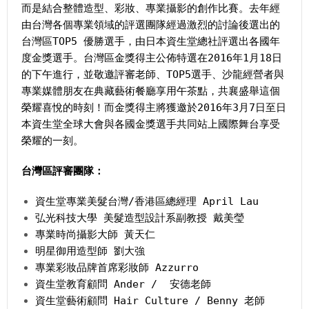
而是結合整體造型、彩妝、專業攝影的創作比賽。去年經
由台灣各個專業領域的評選團隊經過激烈的討論後選出的
台灣區TOP5 優勝選手，由日本資生堂總社評選出各國年
度金獎選手。台灣區金獎得主公佈特選在2016年1月18日
的下午進行，並敬邀評審老師、TOP5選手、沙龍經營者與
專業媒體朋友在典藏藝術餐廳享用午茶點，共襄盛舉這個
榮耀喜悅的時刻！而金獎得主將獲邀於2016年3月7日至日
本資生堂全球大會與各國金獎選手共同站上國際舞台享受
榮耀的一刻。
台灣區評審團隊：
資生堂專業美髮台灣/香港區總經理 April Lau
弘光科技大學 美髮造型設計系副教授 戴美瑩
專業時尚攝影大師 黃天仁
明星御用造型師 劉大強
專業彩妝品牌首席彩妝師 Azzurro
資生堂教育顧問 Ander / 安德老師
資生堂藝術顧問 Hair Culture / Benny 老師