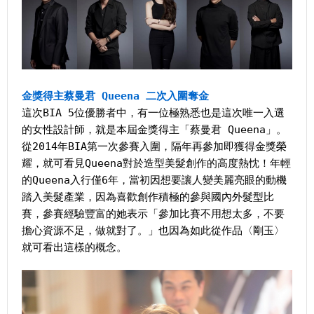
金獎得主蔡曼君 Queena 二次入圍奪金
這次BIA 5位優勝者中，有一位極熟悉也是這次唯一入選
的女性設計師，就是本屆金獎得主「蔡曼君 Queena」。
從2014年BIA第一次參賽入圍，隔年再參加即獲得金獎榮
耀，就可看見Queena對於造型美髮創作的高度熱忱！年輕
的Queena入行僅6年，當初因想要讓人變美麗亮眼的動機
踏入美髮產業，因為喜歡創作積極的參與國內外髮型比
賽，參賽經驗豐富的她表示「參加比賽不用想太多，不要
擔心資源不足，做就對了。」也因為如此從作品〈剛玉〉
就可看出這樣的概念。