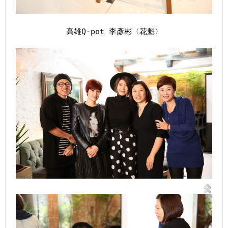
高雄Q-pot 李彥彬〈花魁〉