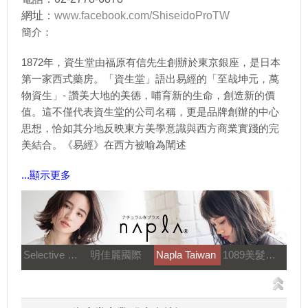
網址：
www.facebook.com/ShiseidoProTW
簡介：
1872年，資生堂由福原有信先生創辦於東京銀座，是日本
第一家西式藥房。「資生堂」語出易經的「至哉坤元，萬
物資生」- 讚美大地的美德，哺育新的生命，創造新的價
值。這不僅代表資生堂的公司名稱，更是品牌創辦的中心
思想，恰如其分地反映東方美學意識與西方商業實踐的完
美結合。《易經》在西方被喻為闡述
...顯示更多
Selective 雪樂媞
明佳麗國際
Napla Taiwan
1089美髮教育團隊