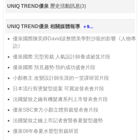
UNIQ TREND優泉
歷史活動訊息(3)
UNIQ TREND優泉 相關媒體報導
＋9...
優泉國際陳奕錚David談整體美學對沙龍的影響《人物專
訪》
優泉國際 完型剪裁 人氣設計師養成祕笈片段
優泉國際 預見趨勢‧預約成功盛會片段
小顏教主 改變設計師生涯的一堂課研習片段
日本流行剪燙髮型提案 可麗波發表會片段
法國髮妝之鑰有機髮膚系列上市發表會片段
優泉SBC東方小顏立體剪裁發表會片段
法國髮妝之鑰上市記者會暨春夏髮型趨勢
優泉08年春夏水塑型剪裁研習