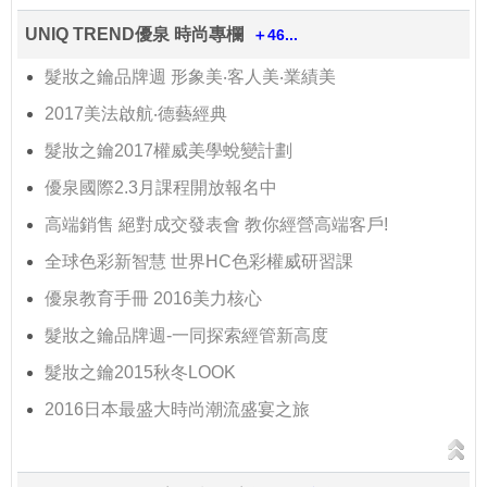
UNIQ TREND優泉 時尚專欄
＋46...
髮妝之鑰品牌週 形象美‧客人美‧業績美
2017美法啟航‧德藝經典
髮妝之鑰2017權威美學蛻變計劃
優泉國際2.3月課程開放報名中
高端銷售 絕對成交發表會 教你經營高端客戶!
全球色彩新智慧 世界HC色彩權威研習課
優泉教育手冊 2016美力核心
髮妝之鑰品牌週-一同探索經管新高度
髮妝之鑰2015秋冬LOOK
2016日本最盛大時尚潮流盛宴之旅