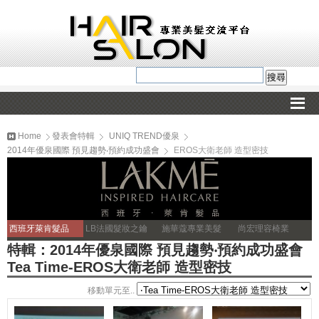
Home
發表會特輯
UNIQ TREND優泉
2014年優泉國際 預見趨勢‧預約成功盛會
EROS大衛老師 造型密技
西班牙萊肯髮品
LB法國髮妝之鑰
施華蔻專業美髮
尚宏理容椅業
特輯：2014年優泉國際 預見趨勢‧預約成功盛會
Tea Time-EROS大衛老師 造型密技
移動單元至..