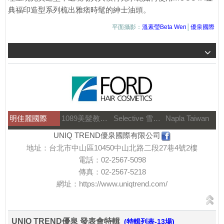
典福印造型系列梳出雅痞時髦的紳士油頭。
平面攝影：
溫素瑩Beta Wen
│
優泉國際
明佳麗國際
1089美髮教育團隊
Selective 雪樂媞
Napla Taiwan
UNIQ TREND優泉國際有限公司
地址：台北市中山區10450中山北路二段27巷4號2樓
電話：02-2567-5098
傳真：02-2567-5218
網址：
https://www.uniqtrend.com/
UNIQ TREND優泉 發表會特輯
(特輯列表-13場)