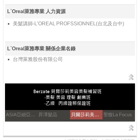
L`Oreal萊雅專業 人力資源
美髮講師-L’OREAL PROFSSIONNEL(台北及台中)
L`Oreal萊雅專業 關係企業名錄
台灣萊雅股份有限公司
ASIA亞細亞溫塑機
昇澤髮品
貝爾莎莉美髮美容補習
聖馥La Focus