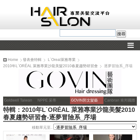
Home
發表會特輯
L`Oreal萊雅專業
2010年L`ORÉAL 萊雅專業沙龍美髮2010春夏趨勢研習會
逐夢冒險系_序場
Goldwell Taiwan
NPPE 采蒂
GOVIN郭文髮藝
Canbran 肯邦國際
特輯：2010年L`ORÉAL 萊雅專業沙龍美髮2010
春夏趨勢研習會-逐夢冒險系_序場
移動單元至..