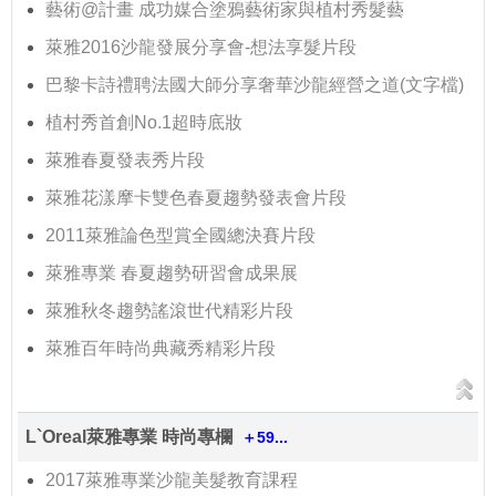
藝術@計畫 成功媒合塗鴉藝術家與植村秀髮藝
萊雅2016沙龍發展分享會-想法享髮片段
巴黎卡詩禮聘法國大師分享奢華沙龍經營之道(文字檔)
植村秀首創No.1超時底妝
萊雅春夏發表秀片段
萊雅花漾摩卡雙色春夏趨勢發表會片段
2011萊雅論色型賞全國總決賽片段
萊雅專業 春夏趨勢研習會成果展
萊雅秋冬趨勢謠滾世代精彩片段
萊雅百年時尚典藏秀精彩片段
L`Oreal萊雅專業 時尚專欄
＋59...
2017萊雅專業沙龍美髮教育課程