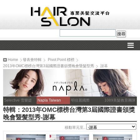
Home
發表會特輯
Pivot Point 標榜
2013年OMC標榜台灣第3屆國際證書頒獎晚會暨髮型秀
謝幕
Selective 雪樂媞
Napla Taiwan
明佳麗國際
1089美髮教育團隊
特輯：2013年OMC標榜台灣第3屆國際證書頒獎
晚會暨髮型秀-謝幕
移動單元至..