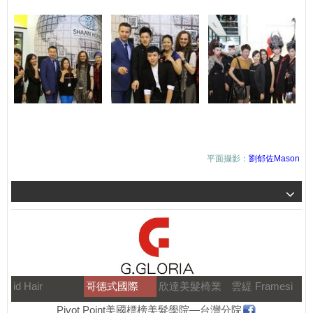
平面攝影：
劉郁佐Mason
id Hair
哥德式國際
欣達美髮椅業
雲緹 Framesi
Pivot Point美國標榜美髮學院—台灣分院