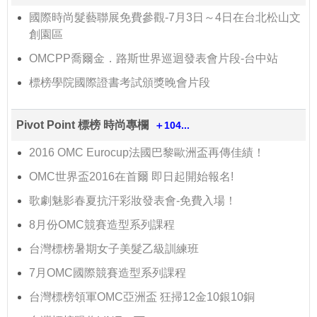
國際時尚髮藝聯展免費參觀-7月3日～4日在台北松山文
創園區
OMCPP喬爾金．路斯世界巡迴發表會片段-台中站
標榜學院國際證書考試頒獎晚會片段
Pivot Point 標榜 時尚專欄
＋104...
2016 OMC Eurocup法國巴黎歐洲盃再傳佳績！
OMC世界盃2016在首爾 即日起開始報名!
歌劇魅影春夏抗汗彩妝發表會-免費入場！
8月份OMC競賽造型系列課程
台灣標榜暑期女子美髮乙級訓練班
7月OMC國際競賽造型系列課程
台灣標榜領軍OMC亞洲盃 狂掃12金10銀10銅