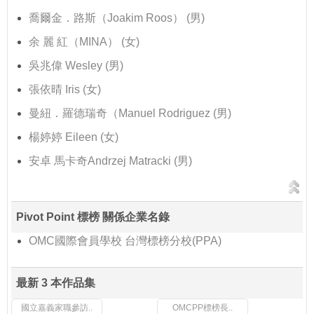
喬爾金．路斯（Joakim Roos） (男)
余 麗 紅（MINA） (女)
吳兆偉 Wesley (男)
張依晴 Iris (女)
曼紐．羅德瑞奇（Manuel Rodriguez (男)
楊婷婷 Eileen (女)
安卓 馬卡奇Andrzej Matracki (男)
Pivot Point 標榜 關係企業名錄
OMC國際會員學校 台灣標榜分校(PPA)
最新 3 本作品集
國立嘉義家職參訪..
OMCPP標榜長..