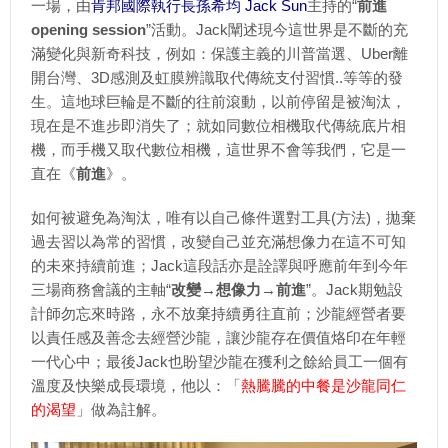
一場，由
肯邦國際執行長孫希均 Jack Sun
主持的“
前進
opening session
”活動。Jack闡述現今這世界是不斷的充
滿變化與新奇科技，例如：保護主義的川普當選、Uber離
開台灣、3D感測及虹膜辨識取代傳統支付習慣..等等的發
生。這地球巨輪是不斷的往前滾動，以前停留是被淘汰，
現在是不進步即消失了；就如同數位相機取代傳統底片相
機，而手機又取代數位相機，這世界不會等我們，它是一
直在《
前進
》。
如何被避免為淘汰，唯有以自己條件選對工具(方法)，拋棄
過去習以為常的習慣，改變自己並充滿想像力在這不可知
的未來持續前進；Jack這段話亦是詮譯與呼應前年到今年
三場商務會議的主軸“
改變→想像力→前進
”。Jack期勉設
計師勿忘來時路，永不放棄持續勇往直前；沙龍經營者要
以責任感及善念去經營沙龍，讓沙龍存在價值烙印在年輕
一代心中；最後Jack也盼望沙龍在獲利之餘給員工一個有
溫度及快樂成長環境，他以：「
熱騰騰的中餐是沙龍同仁
的渴望
」做為註解。