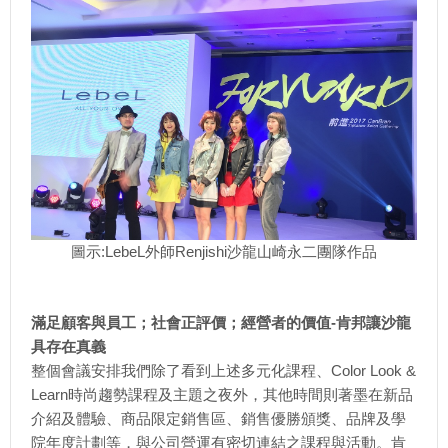
圖示:LebeL外師Renjishi沙龍山崎永二團隊作品
滿足顧客與員工；社會正評價；經營者的價值-肯邦讓沙龍
具存在真義
整個會議安排我們除了看到上述多元化課程、Color Look &
Learn時尚趨勢課程及主題之夜外，其他時間則著墨在新品
介紹及體驗、商品限定銷售區、銷售優勝頒獎、品牌及學
院年度計劃等，與公司營運有密切連結之課程與活動。肯