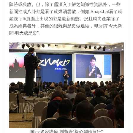
陳跡或典故。但，除了需深入了解之知識性資訊外，一些
新聞性或八卦都是看了就煙消雲散，例如:Snapchat看了就
銷毀；fb頁面上出現的都是最新動態。況且時尚產業除了
成為經典者外，其他的很難與歷史做連結，即所謂“今天新
聞‧明天成歷史”。
圖示:名家講座-謝哲青“從心開始旅行”