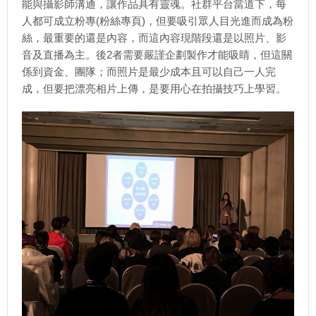
能與攝影師溝通，讓作品具有靈魂。社群平台當道下，每
人都可成立粉專(粉絲專頁)，但要吸引眾人目光進而成為粉
絲，最重要的還是內容，而這內容現階段還是以照片、影
音及直播為主。後2者需要嚴謹企劃製作才能吸睛，但這關
係到資金、團隊；而照片是最少成本且可以自己一人完
成，但要把漂亮相片上傳，是要用心在拍攝技巧上學習。