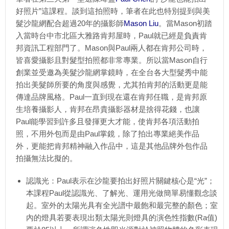
好照片”這課程。談到這拍照時，筆者在此也特別提到與美
髮沙龍網配合超過20年的攝影師
Mason Liu
。當Mason初踏
入當時台中市北區大雅路肯邦屋時，Paul就已經是負責肯
邦資訊工程部門了。Mason與Paul兩人都在肯邦公司時，
皆喜愛攝影且對髮型拍照都非常專業。所以當Mason自行
創業並受邀為美髮沙龍網掌鏡時，在全台各大型髮秀中能
拍出美髮師所要的角度與感覺，尤其拍肯邦的活動更是能
傳達品牌風格。Paul一直到現在還在肯邦任職，是肯邦原
生培養攝影人，肯邦在昂貴攝影器材是捨得花錢，也讓
Paul能學習到許多且發揮更大才能，使肯邦各項活動拍
照，不用外包而是由Paul掌鏡，除了拍出專業絕美作品
外，更能把肯邦精神融入作品中，這是其他品牌外包作品
拍攝無法比擬的。
認識光：Paul表示在沙龍要拍出好照片關鍵核心是“光”；
本課程Paul從認識光、了解光、運用光做簡單易懂觀念談
起。室外的太陽光具有全光譜中最飽和最完整的顏色；室
內的燈具若要表現出類太陽光則燈具的演色性指數(Ra值)