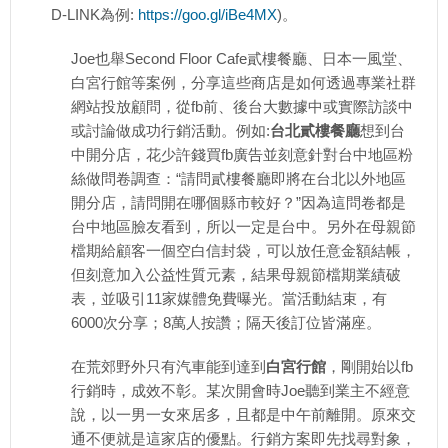
D-LINK為例:
https://goo.gl/iBe4MX
)。
Joe也舉Second Floor Cafe貳樓餐廳、日本一風堂、
白宮行館等案例，分享這些商店是如何透過專業社群
網站投放顧問，從fb前、後台大數據中或實際訪談中
或討論做成功行銷活動。例如:
台北貳樓餐廳
想到台
中開分店，花少許錢買fb廣告並刻意針對台中地區粉
絲做問卷調查：“請問貳樓餐廳即將在台北以外地區
開分店，請問開在哪個縣市較好？”因為這問卷都是
台中地區臉友看到，所以一定是台中。另外在母親節
檔期給顧客一個空白信封袋，可以放任意金額結帳，
但刻意加入公益性質元素，結果母親節檔期業績破
表，並吸引11家媒體免費曝光。當活動結束，有
6000次分享；8萬人按讚；隔天後訂位皆滿座。
在荒郊野外只有汽車能到達到
白宮行館
，剛開始以fb
行銷時，成效不彰。某次開會時Joe聽到業主不經意
說，以一男一女來居多，且都是中午前離開。原來交
通不便就是這家店的優點。行銷方案即先找尋對象，