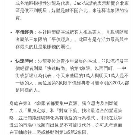
或各地區指標性沙龍為代表。Jack詼諧的表示離開台北東
區是做不到明星；媒體是離不開台北；來詮釋這象限的特
質。
平價經典
：在社區型態區域把客人視為家人、具親切隨和
者屬第三象限的「平價經典」。此區有是存活力最高與生
存最久的且是最賺錢的屬性。
快速時尚
：沙龍要位於青少年聚集的區域，並以流行及平
價經營者則屬「快速時尚」的第4象限。以西門町、一中
街或新堀江為代表，今天來些區的1萬人與明天1萬人是不
一樣的人，而位居第3象限平價經典者可能今明的200人都
是同樣的人。
身處在第3、4象限者都要集中資源、獨立思考及判斷能
力，以「量身定做」和「對症下藥」找出最適合的營運策
略，並把知識經驗轉化為有助益的行為模式，才能在競爭
激烈的市場中脫穎而出且是不可被取代外，亦可思考進而
在直軸線往上爬或移動到第1或第2象限。