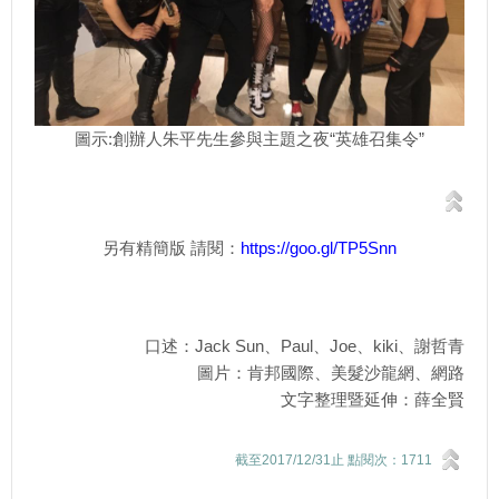
圖示:創辦人朱平先生參與主題之夜“英雄召集令”
另有精簡版 請閱：
https://goo.gl/TP5Snn
口述：Jack Sun、Paul、Joe、kiki、謝哲青
圖片：肯邦國際、美髮沙龍網、網路
文字整理暨延伸：薛全賢
截至2017/12/31止 點閱次：1711