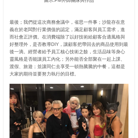
圖示:PM外師團隊與作品
最後；我們從這次商務會議中，省思一件事；沙龍存在意
義在於老闆對行業價值的認定，滿足顧客與員工需求，進
而社會正評價。在消費端除了以好技術給顧客合適風格與
好整理外，是否教導DIY，讓顧客把帶回去的商品使用到最
後一滴。經營者給予員工核心技術之餘，生活品味等身心
靈風格是否能讓員工內化；另外能否全部聚在一起上課、
渡假、旅遊；並讓同仁去享受一頓熱騰騰的中餐，這都是
大家的期待並要努力執行的目標。