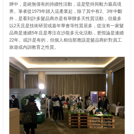
牌中，是絕無僅有的持續性活動，這是堅持與毅力最高境
界。筆者從1979年踏入這產業起，除了其中有2、3年中斷
外，是看到許多髮品商亦是有舉辦多天性質活動，但最多
以2天且是技術研習或嘉年華會等性質居多，從沒有一家髮
品商是連續5年且是專注在沙龍多元化活動，更惶論是連續
22年。或許是有的，但個人相信那應該是髮品商針對員工
旅遊或內訓教育之性質。