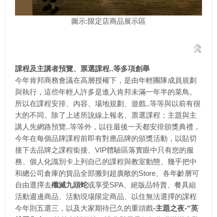
圖示:限定店商品展示區
課程及主講者預覽、票選課程..等多項創舉
今年肯邦商務會議在高層授權下，是由年輕團隊成員規劃
與執行，這些年輕人許多是進入肯邦未滿一年半的菜鳥。
所以在課程安排、內容、場地規劃、遊戲..等等與以前有很
大的不同。除了上述所說線上報名、票選課程；主題與主
講人先網路預覽..等等外，以往最後一天都安排頒獎典禮，
今年在每個品牌課程前即有對應品牌的頒獎活動，以貼切
接下去品牌之課程銜接、VIP體驗區落實眼中只有您的服
務、個人化識別卡上列自己的課程與教室動態、幾乎把中
和總公司倉庫的貨品全部搬到超廣敞的Store、各年齡層可
自由選擇去
殲滅九頭蛇
或享受SPA、絕版品特賣、餐具組
活動週邊商品、活動現場限定商品、以住無法選擇的課程
今年則五選三，以及大家期待已久的重頭戲
-主題之夜-“英