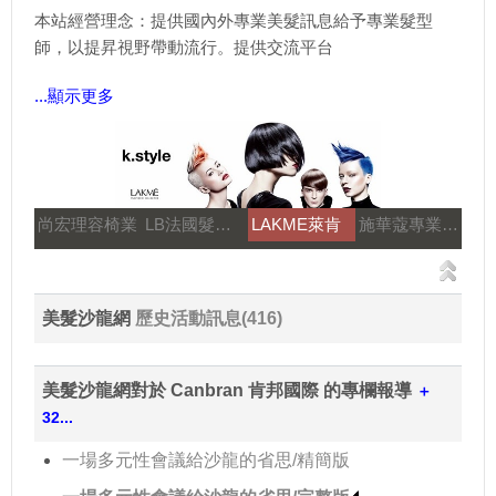
本站經營理念：提供國內外專業美髮訊息給予專業髮型
師，以提昇視野帶動流行。提供交流平台
...顯示更多
尚宏理容椅業
LB法國髮妝之鑰
LAKME萊肯
施華蔻專業美髮
美髮沙龍網
歷史活動訊息(416)
美髮沙龍網對於 Canbran 肯邦國際 的專欄報導
＋
32...
一場多元性會議給沙龍的省思/精簡版