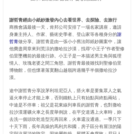
謝哲青經由小紙鈔激發內心去看世界、去探險、去旅行
商務會議最後一天，肯邦公司安排了一場名家講座，邀請
身兼主持人、作家、藝術史學者、登山家等各種身分的
謝
哲青
做分享。謝哲青是由一張小小舊法郎紙鈔圖案中，讓
他費盡周章來到荒涼的撒哈拉沙漠，找尋“小王子”作者聖修
伯里墜機前的最後行跡。小王子是一本描述男主角與狐理
情人、玫瑰老婆之間三角戀。謝哲青最後雖找到聖修伯里
博物館，但也懷著落寞翻山越嶺跨過幾乎半個撒哈拉沙
漠。
途中謝哲青分享說茅利坦尼亞人，搭火車是要集眾人之氣
逼火車停止才能上車，否則鐵軌上只有始點與終點兩站，
中途是不停車；祖父是花東線列車長的謝哲青，也對撒哈
拉沙漠運礦火車之長度舉例說，在平交道遇上火車時，妳
去洗一個頭吹乾造型完再回來，火車還沒通過。一季只下
十天下雨，長年高燥的馬利共和國，房子區分有屋頂的陽
宅與沒屋頂的陰宅，因地屬乾燥，屍體不會腐敗；尼日人