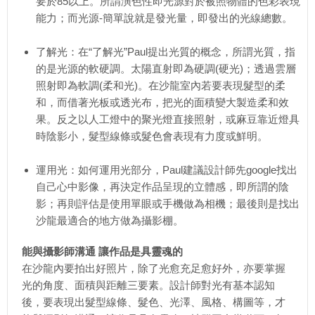
要於85以上。所謂演色性即光源對於被照物體的色彩表現
能力；而光源-簡單說就是發光量，即發出的光線總數。
了解光：在“了解光”Paul提出光質的概念，所謂光質，指
的是光源的軟硬調。太陽直射即為硬調(硬光)；透過雲層
照射即為軟調(柔和光)。在沙龍室內若要表現髮型的柔
和，而借著光板或透光布，把光的面積變大製造柔和效
果。反之以人工燈中的聚光燈直接照射，或麻豆靠近燈具
時陰影小，髮型線條或髮色會表現有力度或鮮明。
運用光：如何運用光部分，Paul建議設計師先google找出
自己心中影像，再決定作品呈現的立體感，即所謂的陰
影；再則評估是使用單眼或手機做為相機；最後則是找出
沙龍最適合的地方做為攝影棚。
能與攝影師溝通 讓作品是具靈魂的
在沙龍內要拍出好照片，除了光愈充足愈好外，亦要掌握
光的角度、面積與距離三要素。設計師對光有基本認知
後，要表現出髮型線條、髮色、光澤、風格、構圖等，才