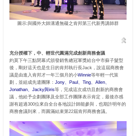
圖示:與國外大師溝通無礙之肯邦第三代新秀講師群
充分授權下，中、輕世代圓滿完成創新商務會議
約莫下午三點閉幕式頒發銷售總冠軍獎給台中市蘇子髮型
後，剛好這天也是生日的肯邦執行長Jack，說這屆商務會
議是由進入肯邦才一年三個月的小
Winnie
等年輕一代策
劃，並組成先遣團隊：
Jony、Paul、Ting、Allen、
Jonathan、Jacky與iris
等，完成這次成功且創新的商務會
議，他給予企劃團隊及全部工作團隊表示肯定，最後亦感
謝有超過300位來自全台各地設計師能參與，也期許明年的
商務會議到來，而圓滿結束第22屆肯邦商務會議。