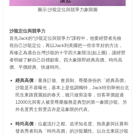
圖示:沙龍定位與競爭力象限圖
沙龍定位與競爭力
首先Jack的“沙龍定位與競爭力”課程中，他要經營者先檢
視自己沙龍定位，再以Jack到美國把一些非常好的方法，
再修正為適合台灣沙龍的十字四大象限法(如上圖)，讓經營
者明確了解自己目標顧客。四大象限即經典高價、時尚高
價、平價經典、快速時尚。
經典高價
：量身訂做、會員制、尊榮身份的「經典高價」
沙龍是不喜曝光，基本上是低調獨特，Jack特別舉例台北
民生東路寶麗姐的春天，雖只做剪染客，但客單價超過
12000元與客人被受尊榮服務是典型的第一象限沙龍。另
外名度男士剪燙店亦是這象限的代表。
時尚高價
：位處流行之都、追求知名度、熱衷參與比賽和
發表秀者則為「時尚高價」的沙龍屬性。以台北東區沙龍