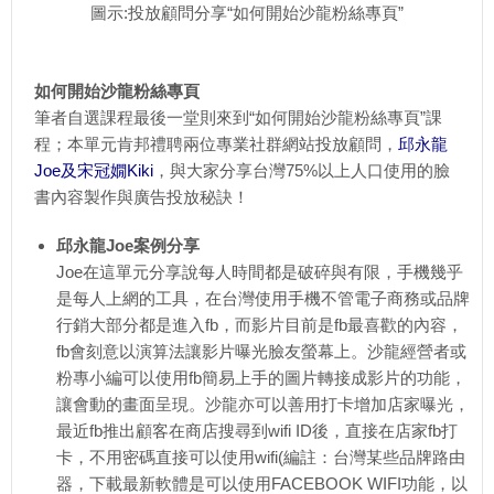
圖示:投放顧問分享“如何開始沙龍粉絲專頁”
如何開始沙龍粉絲專頁
筆者自選課程最後一堂則來到“如何開始沙龍粉絲專頁”課
程；本單元肯邦禮聘兩位專業社群網站投放顧問，
邱永龍
Joe及宋冠嫺Kiki
，與大家分享台灣75%以上人口使用的臉
書內容製作與廣告投放秘訣！
邱永龍Joe案例分享
Joe在這單元分享說每人時間都是破碎與有限，手機幾乎
是每人上網的工具，在台灣使用手機不管電子商務或品牌
行銷大部分都是進入fb，而影片目前是fb最喜歡的內容，
fb會刻意以演算法讓影片曝光臉友螢幕上。沙龍經營者或
粉專小編可以使用fb簡易上手的圖片轉接成影片的功能，
讓會動的畫面呈現。沙龍亦可以善用打卡增加店家曝光，
最近fb推出顧客在商店搜尋到wifi ID後，直接在店家fb打
卡，不用密碼直接可以使用wifi(編註：台灣某些品牌路由
器，下載最新軟體是可以使用FACEBOOK WIFI功能，以