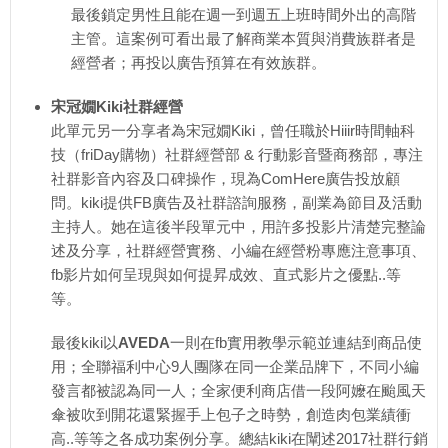
最後鎖定男性且能在週一到週五上班時間外出的高階
主管。這案例可看出最了解商業本質與消費族群者是
經營者；再投以廣告預算在有效族群。
宋冠嫺Kiki社群經營
此單元另一分享者為宋冠嫺Kiki，曾任職於Hiiir時間軸科
技（friDay購物）社群經營部 & 行動影音暨商務部，專注
社群影音內容及口碑操作，現為ComHere廣告投放顧
問。kiki提供FB廣告及社群諮詢服務，副業為節目及活動
主持人。她在這後半段單元中，用許多投影片清楚完整論
述及分享，社群經營實務、小編在經營粉專應注意事項、
fb影片如何呈現與如何提昇成效、直式影片之優點..等
等。
最後kiki以
AVEDA
一則在fb實用教學示範並連結到商品使
用；全聯福利中心9人團隊在同一企業品牌下，不同小編
發言都被認為同一人；全家便利商店借一段阿嬤在颱風天
傘被吹到開花還緊握手上包子之時勢，創造肉包業績衝
高..等等之各成功案例分享。總結kiki在闡述2017社群行銷