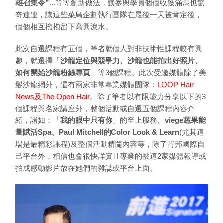
雄召集令”
...等等創新做法，讓參與學員個個收獲滿滿也驚
奇連連，讓這些菜鳥企劃執行團隊在最後一天被肯定後，
個個相互擁抱留下高興淚水。
此次自選課程有五個，筆者就個人對非技術性課程較有興
趣，就選擇「
沙龍定位與競爭力、沙龍也能拍出好照片、
如何開始沙龍粉絲專頁
」等3個課程。此次受邀媒體除了美
髮沙龍網外，還有兩家非常專業媒體團隊：
LOOP Hair
News及The Open Hair
。除了筆者以有限能力分享以下的3
個課程與名家講座外，整個活動或自選五個課程內容介
紹，諸如：「
我的眼中只有你
」的至上服務、
viege蔬果能
量賦活Spa、Paul Mitchell的Color Look & Learn
(尤其這
場是最精彩課程)及整個活動精髓內容等，除了肯邦國際自
己平台外，相信也會很快詳實且專業的被這2家媒體報導或
拍成感動影片放在她們的雜誌或平台上面。