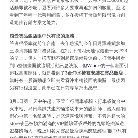
製造話題，果不其然在開放報名後，一人報名費15000元起
活動即被秒殺，還看到許多人要求再追加房間數量。至此
看到了年輕一代善用網路，並在授權下發揮無限想像力創
造絕佳行銷方案之能力。
感受雲品飯店眼中只有您的服務
筆者很榮幸從前年台南、去年礁溪到今年日月潭連續參加
三場肯邦國際商務會議。在2月下旬四天連假最後一天2/28
的早上，個人一樣五點不到起床準備晨運前，打開手機看
到fb整個畫面被這場活動訊息洗版，但
Winnie
的一個畫面引
起我高度關注，就是
看到了3台沖水椅被安裝在雲品飯店
，
當時有一股衝動想立即去看看沖水椅後面的機關，最後因
另有行程沒去，此事己在日前專章寫出感想。
3月1日第一天中午起，不管自行開車或騎卡打車或從台中
火車站、烏日高鐵共坐六輛接駁車來的設計師，踏入他/她
們心中第一名飯店時，是充滿喜悅與興奮。不管是超大的
store或已被預約滿滿的VIP體驗區或戶外的九頭蛇殲滅遊
戲都擠滿人；晚上用餐完雲品飯店陳惠慈總經理“眼中只有