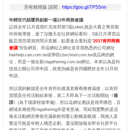
另有精簡版 請閱：
https://goo.gl/TP5Snn
年輕世代顛覆與創新一場22年商務會議
記得去年11月底我忙完肯邦第7屆LebeL挑染大賽之專頁製
作與報導後，過了沒幾天在社群網站看到，3張日月潭雲品
飯店漂亮環湖房間示意圖，點選進去看到是“
2017肯邦商務
會議
”預告網頁。而這網站之網址並非我熟悉的公司網址
hairhelp.can.com.tw或學院cbschool.com.tw或品牌的網
址，而是一個全新cbgathering.com.tw網址。本來以為是科
技或公關公司所申請，經查詢確是肯邦國際於去年11月初
申請。
所以我的解讀是去年肯邦在礁溪老爺商務會議後，以肯邦
習慣是任何活動結束後，第二天即為下一次活動開始《
備
課
》(為下場課程做準備)，所以這網址應該是很早構思，且
網域名稱使用cbgathering亦是有意涵。而給我驚艷的是這
報名活動網頁整個充滿新鮮與驚心動魄遊戲感，我個人直
覺這可能是年輕人構思企劃。還沒開放報名即在社群平台