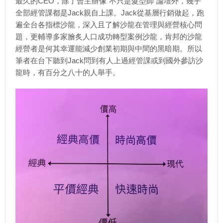
最久的CEO，除了曾主辦像“不只是髮型師”論壇外，幾乎
全部經管課都是Jack親自上課。Jack從基層行銷做起，跑
遍全台各指標沙龍，深入且了解沙龍在管理與經營核心問
題，更輔導多家膾炙人口成功轉型案例沙龍，肯邦的沙龍
經營者是何其幸運能減少創業初期與中間的黑暗期。所以
筆者在台下聽到Jack問到有人上過經管課或到國外參訪沙
龍時，有百分之八十的人舉手。