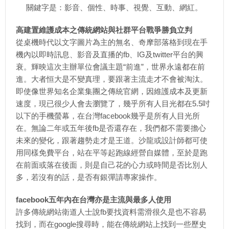
關鍵字是：影音、個性、時事、視覺、互動、網紅。
高建置維護成本之傳統網站與社群平台戰爭勝負立判
從桌機時代以文字圖片為主的無名、奇摩部落格到現在手
機內以即時訊息、影音及直播的fb、IG及twitter平台的興
衰。輝映這次主辦單位會議主題“前進”，世界永遠都在前
進。大者恒大是不變真理，要跟著主流走才不會被淘汰。
即使像世界知名企業集團之傳統官網，因維護成本及更新
速度，現已很少人會去瀏覽了，幾乎所有人目光都在5.5吋
以下的手機螢幕，在台灣facebook幾乎是所有人目光所
在。無論二年或五年後fb是否還存在，我們都不需要擔心
未來的變化，跟著趨勢走才是王道。沙龍或設計師都可使
用同樣免費平台，站在平等起跑線經營自媒體，至於是跑
在前面或落在後面，則是自己花的心力或時間是否比別人
多，若沒有的話，是否有銀彈請專家操作。
facebook五年內在台灣亦是主流與最多人使用
許多傳統網站衛道人士說fb要找資料需滑很久是也不容易
找到，而在google搜尋時，能在傳統網站上找到一些歷史