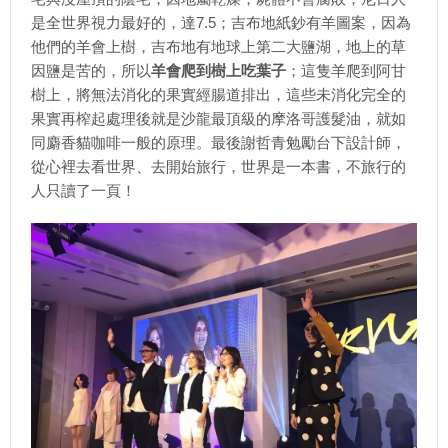
是全世界視力最好的，達7.5；吉布地紙鈔有羊圖案，因為
他們的羊會上樹，吉布地有地球上第二大鹽湖，地上的草
因鹽是苦的，所以
羊會爬到樹上吃葉子
；這隻羊爬到阿甘
樹上，將無法消化的果實經腸道排出，這些未消化完全的
果實再榨起處理後就是沙龍最頂級的摩洛哥護髮油，就如
同麝香貓咖啡一般的原理。最後謝哲青勉勵台下設計師，
從心裡去看世界、去開始旅行，世界是一本書，不旅行的
人只讀了一頁！