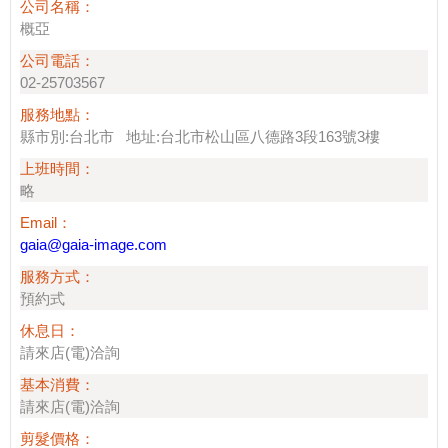
公司名稱：
概亞
公司電話：
02-25703567
服務地點：
縣市別:台北市 地址:台北市松山區八德路3段163號3樓
上班時間：
略
Email：
gaia@gaia-image.com
服務方式：
預約式
休息日：
請來店(電)洽詢
基本消費：
請來店(電)洽詢
剪髮價格：