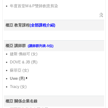
年度首堂M＆P雙師創意剪染
概亞 教育課程
(全部課程介紹)
概亞 講師群
(講師群列表-5位)
婕斯 佛絲可 (女)
DOVE & JB (男)
蘇菲亞 (女)
Uwe (男)
Tracy (女)
概亞 關係企業名錄