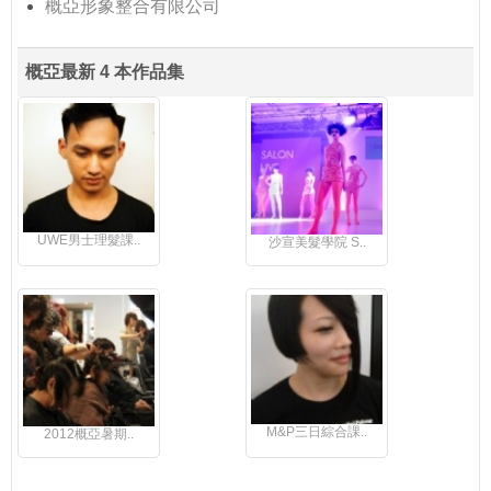
概亞形象整合有限公司
概亞最新 4 本作品集
UWE男士理髮課..
沙宣美髮學院 S..
M&P三日綜合課..
2012概亞暑期..