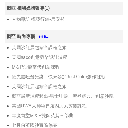
概亞 相關媒體報導(1)
人物專訪 概亞行銷-房安邦
概亞 時尚專欄
＋55...
英國沙龍展超綜合課程之旅
英國saco創意剪染設計課程
M＆P沙龍當代創意課程
搶先體驗螢光染！快來參加Just Color創作挑戰
英國沙龍展超綜合課程之旅
概亞最新課程釋出-男士理髮、摩登經典、創意沙龍
英國UWE大師經典第四元素剪髮課程
年度首堂M＆P雙師英剪三部曲
七月份英國沙宣進修團