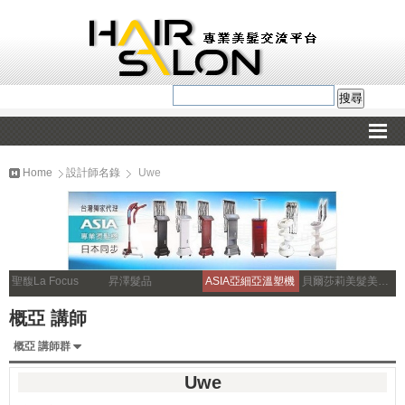
Home
設計師名錄
Uwe
聖馥La Focus
昇澤髮品
ASIA亞細亞溫塑機
貝爾莎莉美髮美容補習
概亞 講師
概亞 講師群
Uwe