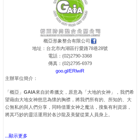
概亞形象整合有限公司
地址：台北市內湖區行愛路78巷28號
電話：(02)2790-3368
傳真：(02)2795-6979
goo.gl/ERlwiR
主辦單位簡介：
「概亞」
GAIA
來自於希臘文，原意為「大地的女神」，我們希
望藉由大地女神慈悲為懷的胸襟，將我們所有的、所知的、大
公無私的與人們分享，同時借重女神之魔法，搜集有利資源，
將其巧妙的靈活運用於各沙龍及美髮從業人員身上。
...顯示更多