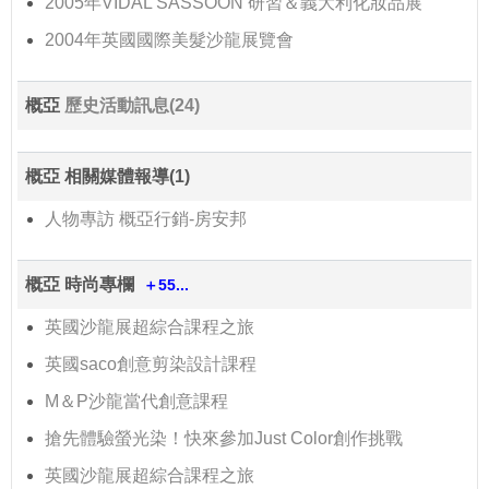
2005年VIDAL SASSOON 研習＆義大利化妝品展
2004年英國國際美髮沙龍展覽會
概亞
歷史活動訊息(24)
概亞 相關媒體報導(1)
人物專訪 概亞行銷-房安邦
概亞 時尚專欄
＋55...
英國沙龍展超綜合課程之旅
英國saco創意剪染設計課程
M＆P沙龍當代創意課程
搶先體驗螢光染！快來參加Just Color創作挑戰
英國沙龍展超綜合課程之旅