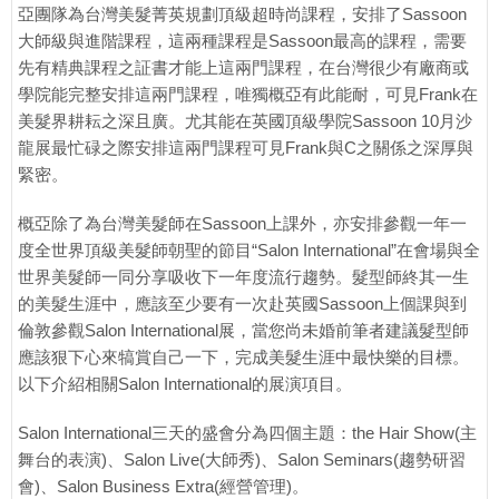
亞團隊為台灣美髮菁英規劃頂級超時尚課程，安排了Sassoon
大師級與進階課程，這兩種課程是Sassoon最高的課程，需要
先有精典課程之証書才能上這兩門課程，在台灣很少有廠商或
學院能完整安排這兩門課程，唯獨概亞有此能耐，可見Frank在
美髮界耕耘之深且廣。尤其能在英國頂級學院Sassoon 10月沙
龍展最忙碌之際安排這兩門課程可見Frank與C之關係之深厚與
緊密。
概亞除了為台灣美髮師在Sassoon上課外，亦安排參觀一年一
度全世界頂級美髮師朝聖的節目“Salon International”在會場與全
世界美髮師一同分享吸收下一年度流行趨勢。髮型師終其一生
的美髮生涯中，應該至少要有一次赴英國Sassoon上個課與到
倫敦參觀Salon International展，當您尚未婚前筆者建議髮型師
應該狠下心來犒賞自己一下，完成美髮生涯中最快樂的目標。
以下介紹相關Salon International的展演項目。
Salon International三天的盛會分為四個主題：the Hair Show(主
舞台的表演)、Salon Live(大師秀)、Salon Seminars(趨勢研習
會)、Salon Business Extra(經營管理)。