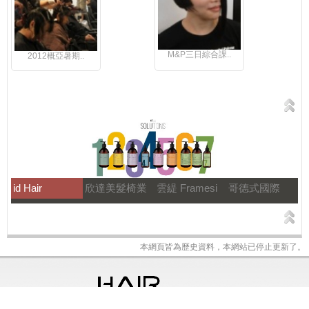
M&P三日綜合課..
2012概亞暑期..
id Hair
欣達美髮椅業
雲緹 Framesi
哥德式國際
本網頁皆為歷史資料，本網站已停止更新了。