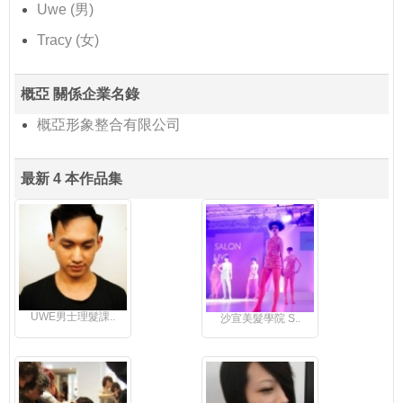
Uwe (男)
Tracy (女)
概亞 關係企業名錄
概亞形象整合有限公司
最新 4 本作品集
UWE男士理髮課..
沙宣美髮學院 S..