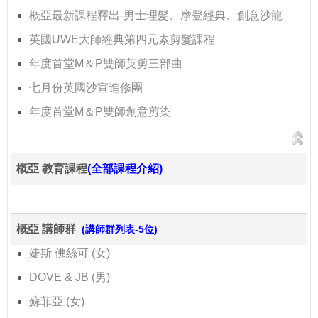
概亞最新課程釋出-男士理髮、摩登經典、創意沙龍
英國UWE大師經典第四元素剪髮課程
年度首堂M＆P雙師英剪三部曲
七月份英國沙宣進修團
年度首堂M＆P雙師創意剪染
概亞 教育課程
(全部課程介紹)
概亞 講師群
(講師群列表-5位)
婕斯 佛絲可 (女)
DOVE & JB (男)
蘇菲亞 (女)