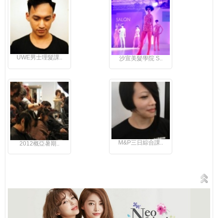
UWE男士理髮課..
沙宣美髮學院 S..
M&P三日綜合課..
2012概亞暑期..