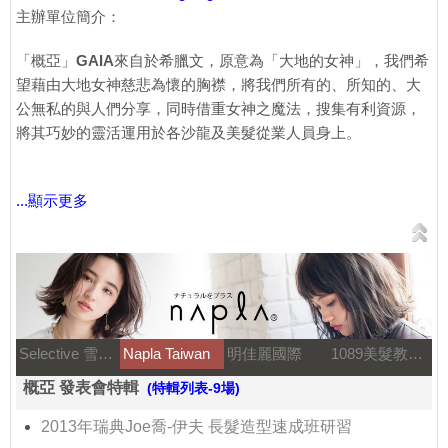
主辦單位簡介：
「概亞」
GAIA
來自於希臘文，原意為「大地的女神」，我們希
望藉由大地女神慈悲為懷的胸襟，將我們所有的、所知的、大
公無私的與人們分享，同時借重女神之魔法，搜集有利資源，
將其巧妙的靈活運用於各沙龍及美髮從業人員身上。
...顯示更多
Selective 雪樂媞
Napla Taiwan
明佳麗國際
1089美髮教育團隊
概亞 發表會特輯
(特輯列表-9場)
2013年瑞典Joe喬-伊夫 長髮造型速成班研習