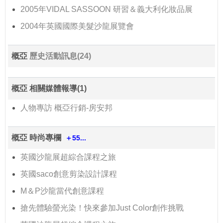
2005年VIDAL SASSOON 研習＆義大利化妝品展
2004年英國國際美髮沙龍展覽會
概亞
歷史活動訊息(24)
概亞 相關媒體報導(1)
人物專訪 概亞行銷-房安邦
概亞 時尚專欄
＋55...
英國沙龍展超綜合課程之旅
英國saco創意剪染設計課程
M＆P沙龍當代創意課程
搶先體驗螢光染！快來參加Just Color創作挑戰