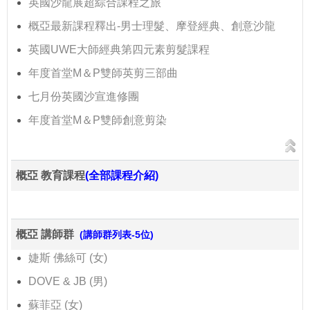
英國沙龍展超綜合課程之旅
概亞最新課程釋出-男士理髮、摩登經典、創意沙龍
英國UWE大師經典第四元素剪髮課程
年度首堂M＆P雙師英剪三部曲
七月份英國沙宣進修團
年度首堂M＆P雙師創意剪染
概亞 教育課程
(全部課程介紹)
概亞 講師群
(講師群列表-5位)
婕斯 佛絲可 (女)
DOVE & JB (男)
蘇菲亞 (女)