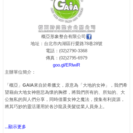
概亞形象整合有限公司
地址：台北市內湖區行愛路78巷28號
電話：(02)2790-3368
傳真：(02)2795-6979
goo.gl/ERlwiR
主辦單位簡介：
「概亞」
GAIA
來自於希臘文，原意為「大地的女神」，我們希
望藉由大地女神慈悲為懷的胸襟，將我們所有的、所知的、大
公無私的與人們分享，同時借重女神之魔法，搜集有利資源，
將其巧妙的靈活運用於各沙龍及美髮從業人員身上。
...顯示更多