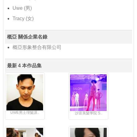
Uwe (男)
Tracy (女)
概亞 關係企業名錄
概亞形象整合有限公司
最新 4 本作品集
UWE男士理髮課..
沙宣美髮學院 S..