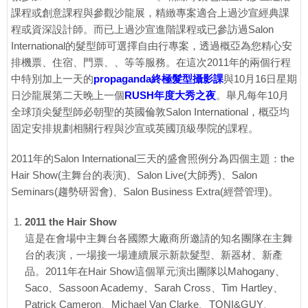
課程或創意課程與參觀沙龍展，精緻專案適合上過沙宣經典課
程或資深設計師。而已上過沙宣進階課程或已參訪過Salon
International的髮型師可選擇自由行專案，透過概亞為您精心安
排機票、住宿、門票、、等等服務。在這次2011年的兩個行程
中特別加上一天的
propaganda終極髮型攝影課
與10月16日星期
日沙龍展第二天晚上一個
RUSH年度大秀之夜
。舉凡每年10月
全球頂尖髮型師必朝聖的英國倫敦Salon International，概亞均
固定安排規劃相關行程與沙宣或英國頂級學院的課程。
2011年的Salon International三天的盛會照例分為四個主題：the
Hair Show(主舞台的表演)、Salon Live(大師秀)、Salon
Seminars(趨勢研習會)、Salon Business Extra(經營管理)。
2011 the Hair Show
這是在會場中主舞台各國際大廠商所邀請的知名團隊在主舞
台的表演，一場接一場連續展示新款髮型、新器材、新產
品。2011年在Hair Show這個單元演出團隊以Mahogany、
Saco、Sassoon Academy、Sarah Cross、Tim Hartley、
Patrick Cameron、Michael Van Clarke、TONI&GUY、