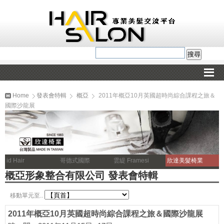
Home
發表會特輯
概亞
2011年概亞10月英國超時尚綜合課程之旅＆
國際沙龍展
id Hair
哥德式國際
雲緹 Framesi
欣達美髮椅業
概亞形象整合有限公司 發表會特輯
移動單元至..
2011年概亞10月英國超時尚綜合課程之旅＆國際沙龍展