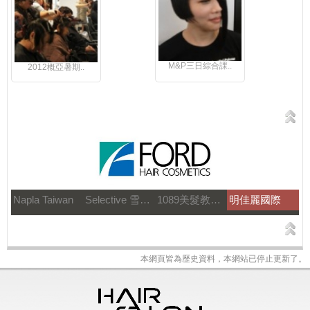
M&P三日綜合課..
2012概亞暑期..
Napla Taiwan
Selective 雪樂媞
1089美髮教育團隊
明佳麗國際
本網頁皆為歷史資料，本網站已停止更新了。