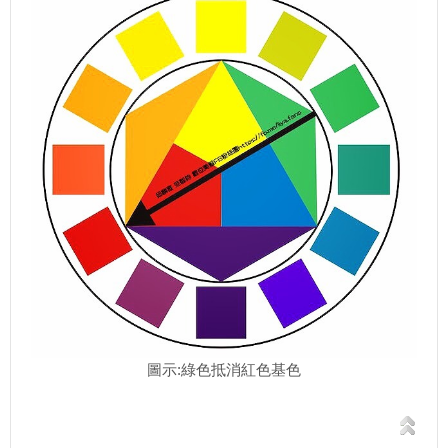
圖示:綠色抵消紅色基色