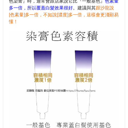
色染膏』時，通常會跟店家說它比『一般基色』
色素量
多一倍，所以覆蓋白髮效果很好
。建議與其
跟沙龍說
[
色素量
]
多一倍，不如說
[
濃度
]
多一倍，這樣會更淺顯易
懂！