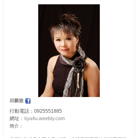
邱麟雅
行動電話：0925551885
網址：
liya4u.weebly.com
簡介：