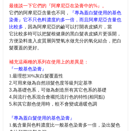
最後談一下它們的『
阿摩尼亞在染膏中
的
%
』。
它們的阿摩尼亞含量也不同，
『專為蓋白髮使用的基色
染膏』它不只色料濃度約多一倍，而且
阿摩尼亞含量也
比較多
，因為阿摩尼亞的鹼可以打開表皮鱗片，當
它比較多時可以把髮根健康的黑白髮表皮鱗片更張開，
方便染料進入皮質層與雙氧水做充分的氧化結合，把白
髮覆蓋的更好。
補充這兩種的系列在使用上的差異是：
『一般基色染膏』
1.
最理想30%
灰白髮覆蓋性
2.可用來做為自然頭髮色度等級判定基準
3.為基礎色系，可做為創造所有其它色系的基礎
4.與流行色系混合會襯托流行色的特性(相同點)
5.和其它顏色使用時，較不會變成過暖色調
『專為蓋白髮使用的基色染膏』
1.
氨含量與色料濃度比
一般基色染膏
多一倍，染出髮色