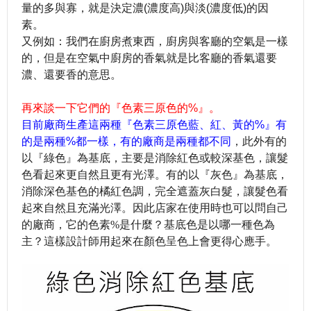
量的多與寡，就是決定濃
(
濃度高
)
與淡
(
濃度低
)
的因
素。
又例如：我們在廚房煮東西，廚房與客廳的空氣是一樣
的，但是在空氣中廚房的香氣就是比客廳的香氣還要
濃、還要香的意思。
再來談一下它們的『色素三原色的
%
』。
目前廠商生產這兩種『色素三原色藍、紅、黃的
%
』有
的是兩種
%
都一樣，有的廠商是兩種都不同
，此外
有的
以『綠色』為基底，主要是
消除紅色或較深基色，
讓髮
色看起來更自然且更有光澤
。
有的以『灰色』為基底，
消除深色基色的橘紅色調，
完全遮蓋灰白髮，讓髮色看
起來自然且充滿光澤。因此店家在使用時也可以問自己
的廠商，它的色素%
是什麼？基底色是以哪一種色為
主？這樣設計師用起來在顏色呈色上會更得心應手。