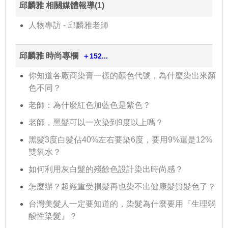
邱麟雅 相關媒體報導(1)
人物專訪 - 邱麟雅老師
邱麟雅 時尚專欄
＋152...
你知道各廠商染膏一樣的顏色代號，為什麼染出來顏
色不同？
老師：為什麼紅色加藍色是紫色？
老師，黑髮可以一次染到9度以上嗎？
黑髮3度白髮佔40%左右要染6度，要用9%還是12%
雙氧水？
如何利用灰白髮的殘餘色設計染出時尚感？
怎麼辦？超嚴重受損髮再也染不出健康髮質髮色了？
台灣美髮人一定要知道的，染髮為什麼要用『生理弱
酸性染髮』？