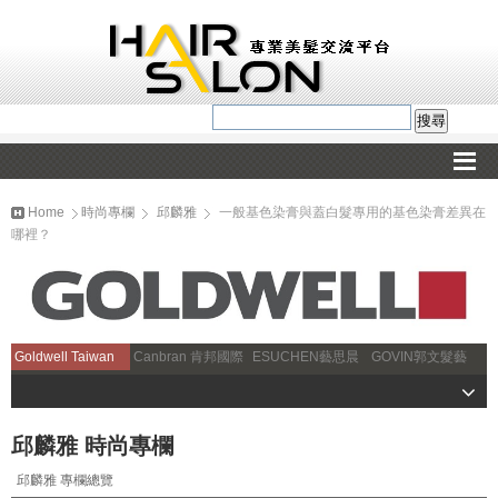
Home
時尚專欄
邱麟雅
一般基色染膏與蓋白髮專用的基色染膏差異在
哪裡？
Goldwell Taiwan
Canbran 肯邦國際
ESUCHEN藝思晨
GOVIN郭文髮藝
邱麟雅 時尚專欄
邱麟雅 專欄總覽