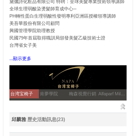
黛儷詩化粧品有限公司 特聘：全球美髮專業技術領導講師
全球生理弱酸染燙髮師育成中心─
PH轉性蛋白生理弱酸性發明專利亞洲區授權領導講師
美吾華股份有限公司顧問
興國管理學院助理教授
民國79年首屆取得職訓局頒發美髮乙級技術士證
台灣省女子美
...顯示更多
台湾宝椅子
肯夢學院
梅森視覺行銷
Alfaparf Milano
邱麟雅
歷史活動訊息(23)