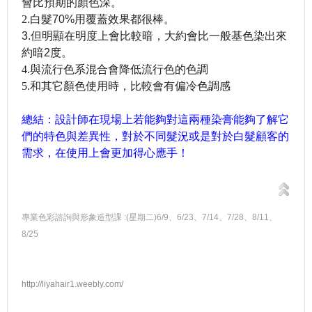
會比預期的顏色深。
2.
白髮70%用覆蓋效果都很棒。
3.但明顯在明度上會比較暗，大約會比
一般基色染出來
約暗
2
度。
4.
與流行色系混合會降低流行色的色調
5.
和其它顏色使用時，比較會有偏冷色調感
總結：設計師在現場上若能夠對這兩種染膏能夠了解它
們的特色與差異性，對於不同髮況或是對於白髮顧客的
需求，在使用上會更加得心應手！
專業色彩諮詢與形象造型課 :(星期二)6/9、6/23、7/14、7/28、8/11、
8/25
http://liyahair1.weebly.com/