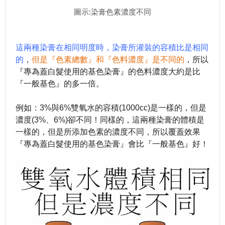
圖示:染膏色素濃度不同
這兩種染膏在相同明度時，染膏所灌裝的容積比是相同
的
，
但是『色素總數』和『色料濃度』是不同的
，所以
『專為蓋白髮使用的基色染膏』的色料濃度大約是比
『一般基色』的多一倍。
例如：
3%
與
6%
雙氧水的容積
(1000cc)
是一樣的，但是
濃度
(3%
、
6%)
卻不同！同樣的，這兩種染膏的體積是
一樣的，但是所添加色素的濃度不同，所以覆蓋效果
『專為蓋白髮使用的基色染膏』會比『一般基色』好！