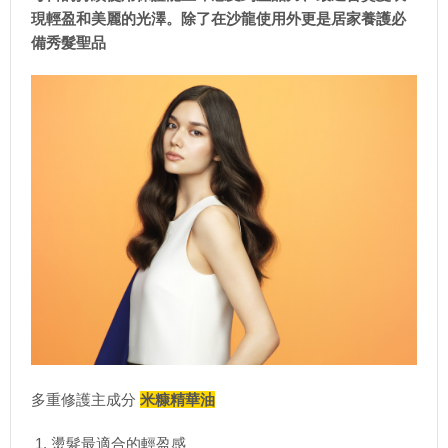
現輕盈和美麗的光澤。除了在沙龍使用外更是居家養護必
備秀髮聖品
多重修護主成分
米糠精華油
燙髮最適合的輕盈感