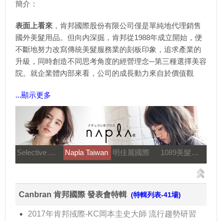
簡介：
表面上看來
，肯邦國際股份有限公司僅是單純地代理銷售
國外美髮用品。但向內深掘，肯邦從1988年成立開始，便
不斷地努力改寫傳統美髮服務業的刻板印象，追求產業的
升級，同時創造不同思考角度的經營理念─第三種選擇美容
院。就企業體內部來看，公司的成長動力來自於價值觀
...顯示更多
Selective 雪樂媞
Napla Taiwan
明佳麗國際
1089美髮教育團隊
Canbran 肯邦國際 發表會特輯
(特輯列表-41場)
2017年肯邦掝際-KC岡本圭史大師 流行趨勢研習