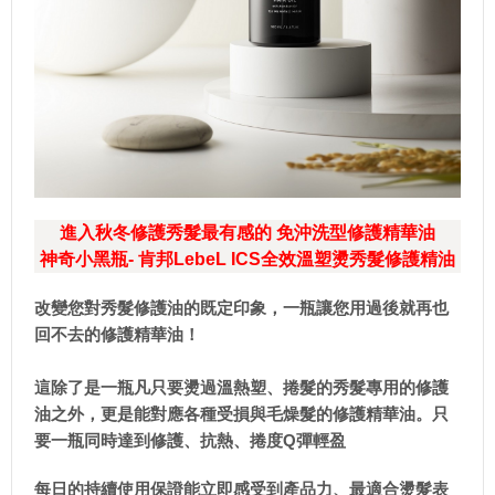
進入秋冬修護秀髮最有感的 免沖洗型修護精華油
神奇小黑瓶- 肯邦LebeL ICS全效溫塑燙秀髮修護精油
改變您對秀髮修護油的既定印象，一瓶讓您用過後就再也
回不去的修護精華油！
這除了是一瓶凡只要燙過溫熱塑、捲髮的秀髮專用的修護
油之外，更是能對應各種受損與毛燥髮的修護精華油。只
要一瓶同時達到修護、抗熱、捲度Q彈輕盈
每日的持續使用保證能立即感受到產品力、最適合燙髮表