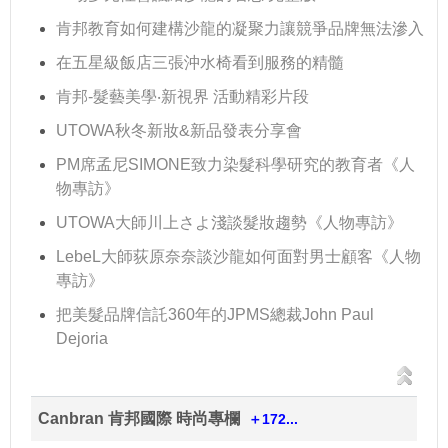
肯邦教育如何建構沙龍的凝聚力讓競爭品牌無法滲入
在五星級飯店三張沖水椅看到服務的精髓
肯邦-髮藝美學‧新視界 活動精彩片段
UTOWA秋冬新妝&新品發表分享會
PM席孟尼SIMONE致力染髮科學研究的教育者《人
物專訪》
UTOWA大師川上さよ淺談髮妝趨勢《人物專訪》
LebeL大師荻原奈奈談沙龍如何面對男士顧客《人物
專訪》
把美髮品牌信託360年的JPMS總裁John Paul
Dejoria
Canbran 肯邦國際 時尚專欄
＋172...