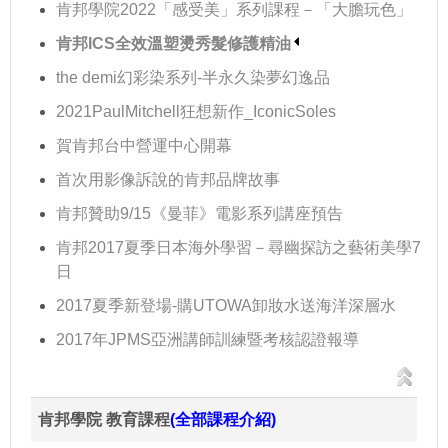
肯邦學院2022「感受美」系列課程－「大膽玩色」
肯邦ICS全效溫塑燙秀髮修護精油
the demi幻彩染系列-半永久染夢幻逸品
2021PaulMitchell狂想新作_IconicSoles
賀肯邦台中營運中心開幕
首次用影像訴說的肯邦品牌故事
肯邦贊助9/15《曼菲》電影系列講座預告
肯邦2017夏季日本海外學習－尋幽探訪之藝術美學7
日
2017夏季新登場-購UTOWA卸妝水送海洋深層水
2017年JPMS亞洲講師訓練暨考核認證報導
肯邦學院 教育課程
(全部課程介紹)