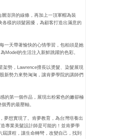
正內層澎湃的線條，再加上一頂軍帽為裝
解決各樣的頭髮困擾，為顧客打造出滿意的
她每一天帶著愉快的心情學習，包柏頭是她
為Model的生活注入新鮮跳躍的色彩。
勢，Lawrence擅長以燙髮、染髮展現
這股新勢力來勢洶洶，讓肯夢學院的講師們
感的第一個作品，展現出粉紫色的嫩卻極
為整個秀的最壓軸。
生，夢想實現了。肯夢教育，為台灣培養出
打造專業美髮設計師是可能的！並肯夢學
的第六屆課程，讓生命轉彎，改變自己，找到