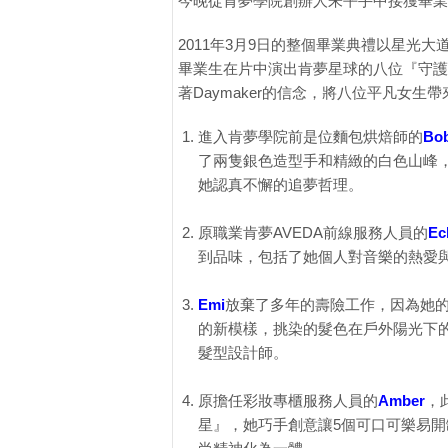
今晚從肯夢學院創辦人朱平手中接獲畢業
2011年3月9日的整個畢業典禮以星
畢業生在片中演出肯夢星球的八位『守護
著Daymaker的信念，將八位平凡女
進入肯夢學院前是位麵包烘焙師的
Bo
了兩隻銀色造型手和精緻的白色山峰
她認真不懈的追夢哲理。
原職業肯夢AVEDA前線服務人員的
Ec
到品味，包括了她個人對音樂的熱愛
Emi
放棄了多年的壽險工作，因為她的夢想
的新模樣，挑染的髮色在戶外陽光下的多
髮型設計師。
原擔任彩妝專櫃服務人員的
Amber
，
星』，她巧手創意讓5個可口可樂易開罐