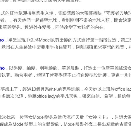
證書，即將展開髮型設計師的人生新旅程。
光大道式的紅地毯迎接畢業生入場，電影院般的大螢幕播映『守護者與
者』，有天他們一起遙望地球，看到悶悶不樂的地球人類，開會決
生帶來華麗變身。透過外在變美，同時改變了女孩們的內在。
bo
，畢業呈現中先將Model以剪染髮的方式進行第一階段改造，第二階段
，意指在人生路途中需要用手捂住雙耳，隔離阻礙追求夢想的雜音，
ho
，以盤髮、編髮、羽毛髮飾、華麗服裝，打造出一位新華麗搖滾女
與執著。融合兩者，體現了肯夢學院不止打造髮型設計師，更進一步
未了，經過10個月系統化的完整訓練，今天她以上班族office la
層次光澤，跳脫office lady的平凡形象，帶來自信、希望，相信
此次找來一位宅女Model變身為當代流行天后『女神卡卡』，告訴
成為Model髮型上的立體髮飾，Model服裝外套上長出精緻的古