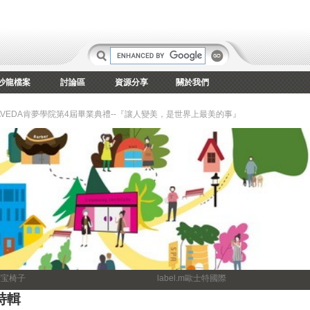
沙龍檔案
討論區
資源分享
關於我們
年AVEDA肯夢學院第4屆畢業典禮--『讓人變美，是世界上最美的事』
湾宝椅子
label.m歐士特國際
特輯