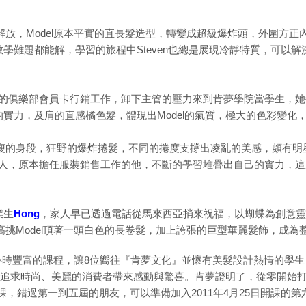
解放，Model原本平實的直長髮造型，轉變成超級爆炸頭，外圍方
學難題都能解，學習的旅程中Steven也總是展現冷靜特質，可以
年的俱樂部會員卡行銷工作，卸下主管的壓力來到肯夢學院當學生，
實力，及肩的直感橘色髮，體現出Model的氣質，極大的色彩變化，
纖瘦的身段，狂野的爆炸捲髮，不同的捲度支撐出凌亂的美感，頗有明星架
若兩人，原本擔任服裝銷售工作的他，不斷的學習堆疊出自己的實力，
業生
Hong
，家人早已透過電話從馬來西亞捎來祝福，以蝴蝶為創意靈
，高挑Model頂著一頭白色的長卷髮，加上誇張的巨型華麗髮飾，成
40小時豐富的課程，讓8位嚮往『肯夢文化』並懷有美髮設計熱情的學
追求時尚、美麗的消費者帶來感動與驚喜。肯夢證明了，從零開始
上課，錯過第一到五屆的朋友，可以準備加入2011年4月25日開課