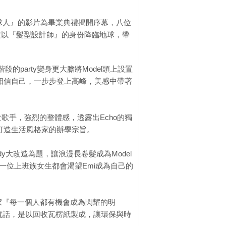
地球人』的影片為畢業典禮揭開序幕，八位
定以『髮型設計師』的身份降臨地球，帶
的party變身更大膽將Model頭上設置
相信自己，一步步登上高峰，美感中帶著
歌手，強烈的整體感，透露出Echo的獨
打造生活風格家的辦學宗旨。
dy大改造為題，讓浪漫長卷髮成為Model
每一位上班族女生都會渴望Emi成為自己的
大家『每一個人都有機會成為閃耀的明
董電話，是以回收瓦楞紙製成，讓環保與時