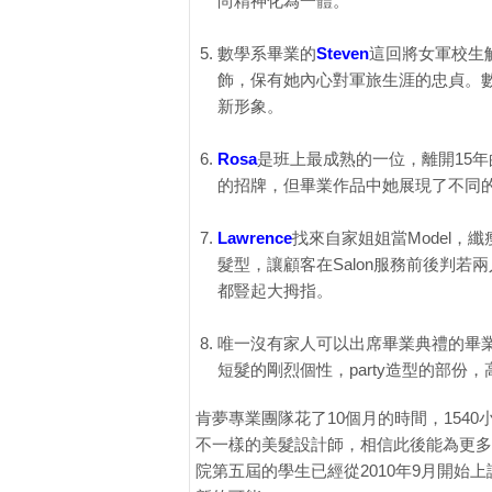
尚精神化為一體。
數學系畢業的
Steven
這回將女軍校生
飾，保有她內心對軍旅生涯的忠貞。數
新形象。
Rosa
是班上最成熟的一位，離開15
的招牌，但畢業作品中她展現了不同的
Lawrence
找來自家姐姐當Model，
髮型，讓顧客在Salon服務前後判
都豎起大拇指。
唯一沒有家人可以出席畢業典禮的畢
短髮的剛烈個性，party造型的部份
肯夢專業團隊花了10個月的時間，15
不一樣的美髮設計師，相信此後能為更多
院第五屆的學生已經從2010年9月開始