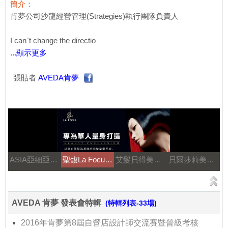
簡介
：
肯夢公司沙龍經營管理(Strategies)執行團隊負責人
I can`t change the directio
...顯示更多
張貼者
AVEDA肯夢
ASIA亞細亞溫塑機..
聖馥La Focus..
艾髮貝得美髮系列..
貝爾莎莉美髮美容補習..
AVEDA 肯夢 發表會特輯
(特輯列表-33場)
2016年肯夢第8屆自營店設計師交流賽暨晉級考核