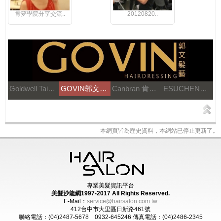
肯夢學院分享交流..
20120820..
Goldwell Taiwan
GOVIN郭文髮藝
Canbran 肯邦國際
ESUCHEN藝思晨
本網頁皆為歷史資料，本網站已停止更新了。
專業美髮資訊平台
美髮沙龍網1997-2017
All Rights Reserved.
E-Mail：
service@hairsalon.com.tw
412台中市大里區日新路461號
聯絡電話：(04)2487-5678 0932-645246
傳真電話：(04)2486-2345