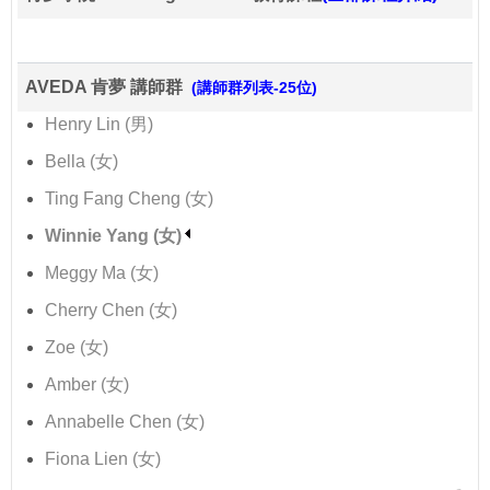
AVEDA 肯夢 講師群
(講師群列表-25位)
Henry Lin (男)
Bella (女)
Ting Fang Cheng (女)
Winnie Yang (女)
Meggy Ma (女)
Cherry Chen (女)
Zoe (女)
Amber (女)
Annabelle Chen (女)
Fiona Lien (女)