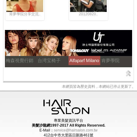
肯夢學院分享交流..
20120820..
梅森視覺行銷
台湾宝椅子
Alfaparf Milano
肯夢學院
本網頁皆為歷史資料，本網站已停止更新了。
專業美髮資訊平台
美髮沙龍網1997-2017
All Rights Reserved.
E-Mail：
service@hairsalon.com.tw
412台中市大里區日新路461號