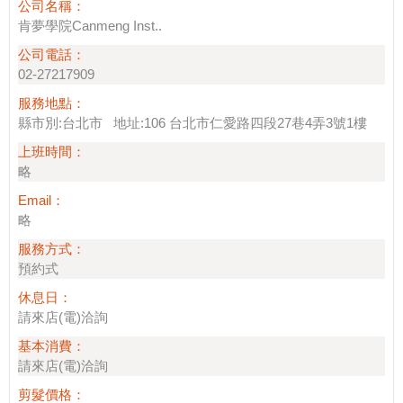
公司名稱：
肯夢學院Canmeng Inst..
公司電話：
02-27217909
服務地點：
縣市別:台北市 地址:106 台北市仁愛路四段27巷4弄3號1樓
上班時間：
略
Email：
略
服務方式：
預約式
休息日：
請來店(電)洽詢
基本消費：
請來店(電)洽詢
剪髮價格：