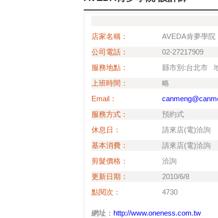
店家名稱：
AVEDA肯夢學院
公司電話：
02-27217909
服務地點：
縣市別:台北市 地
上班時間：
略
Email：
canmeng@canme
服務方式：
預約式
休息日：
請來店(電)洽詢
基本消費：
請來店(電)洽詢
剪髮價格：
洽詢
更新日期：
2010/6/8
點閱次：
4730
網址：
http://www.oneness.com.tw