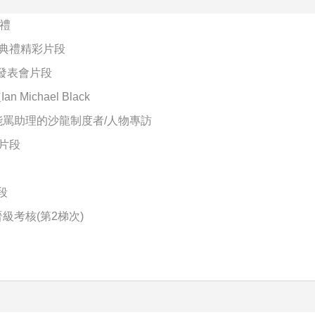
禮
業典禮精彩片段
裔發表會片段
ichael Black
能罵助理的沙龍制度者/人物專訪
片段
段
級考核(第2梯次)