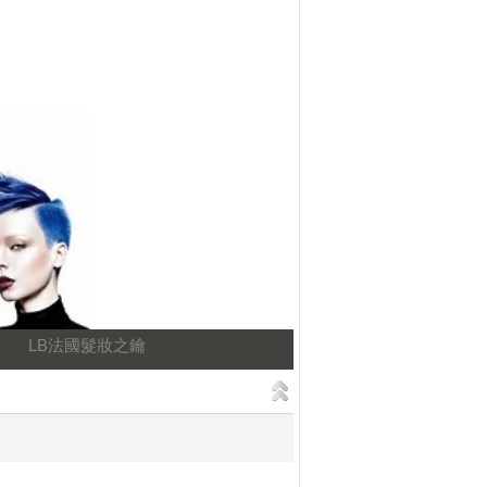
LB法國髮妝之鑰