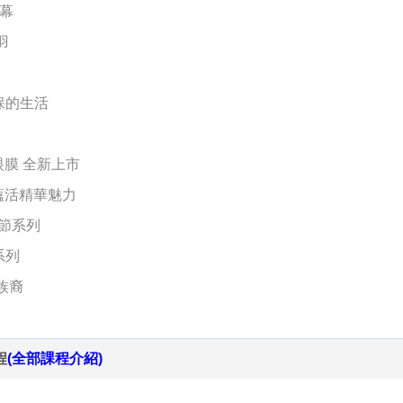
開幕
羽
保的生活
眼膜 全新上市
驗蘊活精華魅力
佳節系列
系列
色族裔
程
(全部課程介紹)