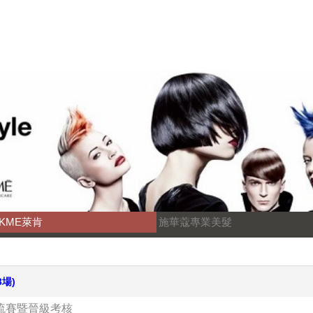
AKME萊肯
施華蔻專業美髮
3場)
交流賽暨晉級考核