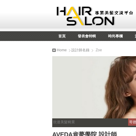
首頁
發表會特輯
時尚專欄
Home
設計師名錄
Zoe
欣達美髮椅業
哥
AVEDA肯夢學院 設計師