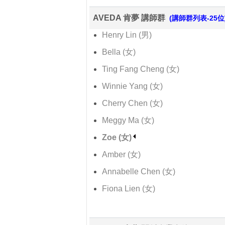
AVEDA 肯夢 講師群
(講師群列表-25位
Henry Lin (男)
Bella (女)
Ting Fang Cheng (女)
Winnie Yang (女)
Cherry Chen (女)
Meggy Ma (女)
Zoe (女)
Amber (女)
Annabelle Chen (女)
Fiona Lien (女)