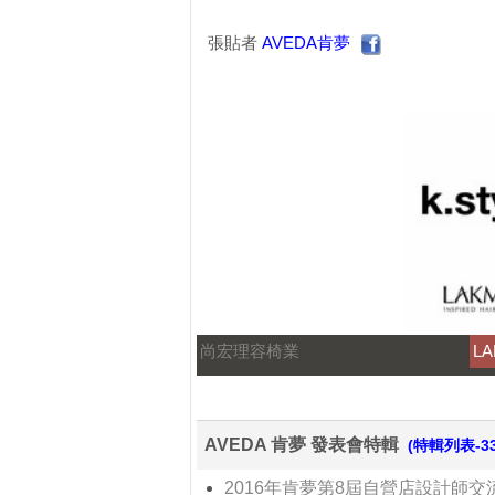
張貼者
AVEDA肯夢
尚宏理容椅業
L
AVEDA 肯夢 發表會特輯
(特輯列表-3
2016年肯夢第8屆自營店設計師