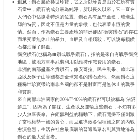
創意
：鑽石屬於稀世珍寶，它之所以珍貴是由於在所有寶
石當中，鑽石的成分最為純淨，所以長久以來，它一直在
人們心中佔據著特殊的位置。鑽石具有至堅至硬，璀璨生
輝的特質，因此不僅是力量的象徵，也代表著永恆的愛
情。然而，作為鑽石主要產地的非洲卻因"衝突鑽石"的存在
而承受著無休止的暴力、血腥及自相殘殺，可以說每顆鑽
石都沾滿了鮮血。
衝突鑽石(也稱為血鑽或戰爭鑽石)，指的是來自有戰爭衝突
地區，被地方軍事武裝利用以維持作戰費用的鑽石。
非洲的南部盛產名貴鑽石，像安哥拉、民主剛果、賴比瑞
亞以及獅子山等國都是全球知名的鑽石產地，然而鑽石這
種稀世珍寶帶給南非各國的卻不是財富而是無休止的戰爭
和貧窮。
來自南部非洲國家的20%至40%的鑽石都可以被稱為"沾滿
鮮血"，因為為了開採、生產以及運輸這些鑽石，不知有多
少人無辜喪命。在鉅額利益的驅動下，鑽石開採不僅刺激
了當地權勢一族的貪心，而且還導致各個種族之間的內戰
愈演愈烈，生活在社會最底層的普通民眾名副其實地淪為
鑽石的最大受害者。