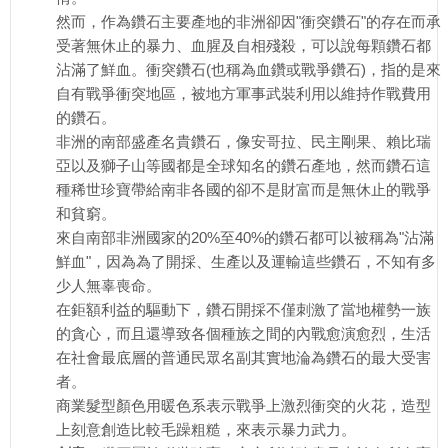
然而，作為鑽石主要產地的非洲卻因"衝突鑽石"的存在而承
受著無休止的暴力、血腥及自相殘殺，可以說每顆鑽石都
沾滿了鮮血。衝突鑽石(也稱為血鑽或戰爭鑽石)，指的是來
自有戰爭衝突地區，被地方軍事武裝利用以維持作戰費用
的鑽石。
非洲的南部盛產名貴鑽石，像安哥拉、民主剛果、賴比瑞
亞以及獅子山等國都是全球知名的鑽石產地，然而鑽石這
種稀世珍寶帶給南非各國的卻不是財富而是無休止的戰爭
和貧窮。
來自南部非洲國家的20%至40%的鑽石都可以被稱為"沾滿
鮮血"，因為為了開採、生產以及運輸這些鑽石，不知有多
少人無辜喪命。
在鉅額利益的驅動下，鑽石開採不僅刺激了當地權勢一族
的貪心，而且還導致各個種族之間的內戰愈演愈烈，生活
在社會最底層的普通民眾名副其實地淪為鑽石的最大受害
者。
商業髮型顏色用暖色系表示戰爭上激烈衝突的火花，造型
上刻意創造比較毛躁粗糙，來表示暴力武力。