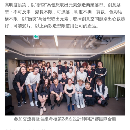
高明度挑染，以“衝突”為發想取出元素創造商業髮型。創意髮
型：不可反串，髮長不限，可漂髮，明度不拘，剪裁、色彩結
構不限，以“衝突”為發想取出元素，發揮創意空間越別出心裁越
好，可加髪片。以上兩款造型限使用公司的產品。
參加交流賽暨晉級考核第2梯次設計師與評審團隊合照