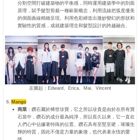
分割空間打破建築物的平衡感，同時運用建築學中的剖面
原理，賦予髮型剪裁一種嶄新概念，利用流線把弧度優美
的側面曲線精緻呈現。利用色彩締造出微妙變幻的形狀和
實驗性的質感，成就建築理念和髮型設計的跨越融合。
左圖起：Edward、Erica、Mai、Vincent
Mango
商業
：鑽石屬於稀世珍寶，它之所以珍貴是由於在所有寶
石當中，鑽石的成分最為純淨，所以長久以來，它一直在
人們心中佔據著特殊的位置。鑽石具有至堅至硬，璀璨生
輝的特質，因此不僅是力量的象徵，也代表著永恆的愛
情。