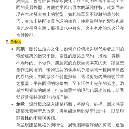
與顯見，會有許多的感觀變化，在不同的容器中展現出不
同的美麗外型，將他們呈現出原本的單純樣貌，就如同表
現在本次發表會上的髮型，如此簡單又不複雜的裁剪技
巧，並加上搭配冷暖色調的相容，使商業與創作髮型也能
像此次衝突主題，擦撞出水中有火、火中有水的水火並存
奇妙髮型。
Erica
商業
：關於生活與文化，如何介於傳統與現代兩者之間的
帶給建築的衝突平衡。靈性的建築是簡約、淡雅、質樸、
不雕琢的、不做作、無意識的直接呈現本質的美，跟髮型
創作是同理的。優雅從容的弧線賦予建築物一種簡單自然
的原始美，由此啟發至髮型剪裁，透過剪短內層頭髮並將
之覆蓋，平衡圓潤的線條由上至下延伸出完美的弧度。添
感性與睿智的觸感，打造顛覆性的現代化層次線條，給秀
髮營造獨特形態的結構理解。
創意
：設計概念融入建築精髓，將幾合、結構、層次感等
建築元素轉型及改造，再重組運用到髮型設計中，以呈現
顛覆性的衝突與美感。
為呈現建築風格的獨特性，展現瀏海破碎似的剪裁，通過