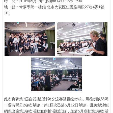
時 間：2016年5月19日(四)pm14:00~pm17:30
地 點：肯夢學院一樓(台北市大安區仁愛路四段27巷4弄1號
1F)
此次肯夢第7屆自營店設計師交流賽暨晉級考核，照往例以間隔
一週時間分2梯次舉辦，第1梯次己於5月12日舉辦，且美髮沙龍
網也出席第1梯次活動並側拍活動記錄，並於5月底把第1梯次活