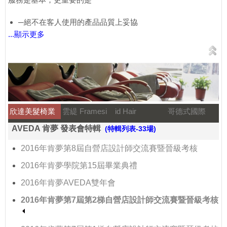
─絕不在客人使用的產品品質上妥協
...顯示更多
欣達美髮椅業
雲緹 Framesi
id Hair
哥德式國際
AVEDA 肯夢 發表會特輯
(特輯列表-33場)
2016年肯夢第8屆自營店設計師交流賽暨晉級考核
2016年肯夢學院第15屆畢業典禮
2016年肯夢AVEDA雙年會
2016年肯夢第7屆第2梯自營店設計師交流賽暨晉級考核