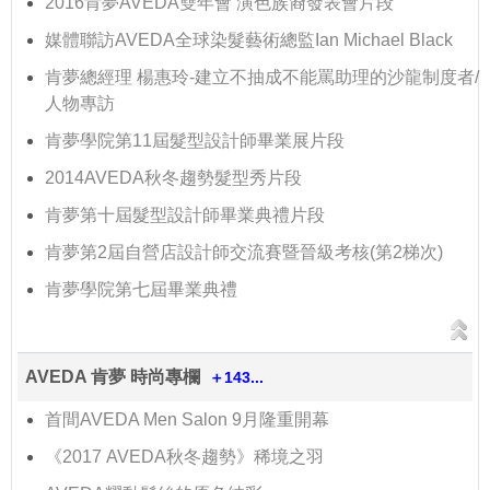
2016肯夢AVEDA雙年會 演色族裔發表會片段
媒體聯訪AVEDA全球染髮藝術總監Ian Michael Black
肯夢總經理 楊惠玲-建立不抽成不能罵助理的沙龍制度者/
人物專訪
肯夢學院第11屆髮型設計師畢業展片段
2014AVEDA秋冬趨勢髮型秀片段
肯夢第十屆髮型設計師畢業典禮片段
肯夢第2屆自營店設計師交流賽暨晉級考核(第2梯次)
肯夢學院第七屆畢業典禮
AVEDA 肯夢 時尚專欄
＋143...
首間AVEDA Men Salon 9月隆重開幕
《2017 AVEDA秋冬趨勢》稀境之羽