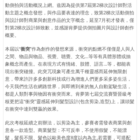
動側拍與活動概況上網。兹因為提供第7屆第2梯次設計師對活
動主題之概念發想，與作品要表達的理念，致第2梯次活動側拍
與設計師對商業與創意作品的文字概念，延至7月初才發表，僅
對第2梯次設計師致歉，並感謝肯夢提供側拍圖片與設計師創作
概要。
本屆以“
衝突
”作為創作的發想來源，衝突的點燃不僅僅是人與人
之間、物品與物品、視覺、聴覺、文化...等等有具體形體或抽
象概念而產生。在表現方式有情緒、肢體、語言...等，都能表
現出衝突碰撞。此突兀現象可產生萬千種靈感而延伸無限創
意，帶來許許多多創新科技或行為增進人們更多采多姿生活，
今天我們生活在網路世界，與即將到來的無人自動駕駛生活，
都是人類對事與物因有衝突而來。肯夢第七屆交流賽暨晉級考
核更把這“衝突”靈感延伸到髮型設計(包含剪染,造型)上，讓頭髮
在衝突中達到雙贏的效果。
此次考核延續之前辦法，以剪染為主，參賽者需發表商業與創
意各一款造型。商業髮型：不可反串，不使用假髮，不能漂
髮，髮長不限、髮色以歐美色度8度以內為主,若需要，可搭配