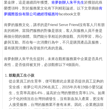
業金牌，這是連續四年獲獎。
肯夢創辦人朱平先生
於獲頒此殊
榮獎項時，對於服務業文化有下列精彩論述。以下文章摘錄
肯
夢國際股份有限公司總經理楊惠玲
facebook文章
肯夢的服務文化，講求的是Friend Serve Friend沒有客人只有朋
友的精神。當我們服務的對像是朋友，客人與服務人員不會是
兩個分開的個體。我們能分享相近的價值觀、共同學習，用心
參與互動。而在每一次消費行為中，不只是購買產品及服務，
還有購買消費行為背後所代表的意義。
肯夢創辦人朱平先生提到，未來在觀察服務業中企業是否具代
表性，是否值得被支持，必須觀察以下4個面向。
鼓勵員工生小孩
從企業員工的生育率，便可觀察此企業是否提供員工足夠的
安全感：肯夢公司共296名員工，2015年共有19個小嬰兒誕
生，生育率高達6.4%，遠高於台灣的整體生育率1.1%。如果
少子化的情況在台灣持續發生，沒有新血加入產業，更沒有
人接受服務，台灣的服務業不會有未來。因此，企業應該鼓