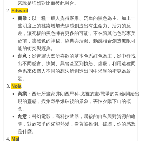
來說是強烈對比而彼此融合。
Edward
商業
：以一種一般人覺得嚴肅、沉重的黑色為主、加上一
些明度上的挑染增加光線感創造出有生命力、活力的反
差，讓死板的黑色擁有更多的可能，不在讓其他色彩專美
於前，讓黑色的神秘、經典與活潑、動感相合創造無限可
能的衝突與經典。
創意
：從普羅大眾所喜歡的基本色系紅色為主，從中尋找
出不同感官、快樂、興奮甚至到憤怒、虐殺，利用這種同
色系來依個人不同的想法所創造出同中求異的衝突為啟
發。
Nola
商業
：西班牙畫家弗朗西思科‧戈雅的畫/戰爭的災難/開始出
現的靈感，搜集戰爭爆破後的景象，害怕夕陽下山的概
念。
創意
：科幻電影，高科技武器，屠殺的自私與對資源的略
奪，對於戰爭的渴望熱愛，看著被推倒、破壞，你的感想
是什麼。
Mai