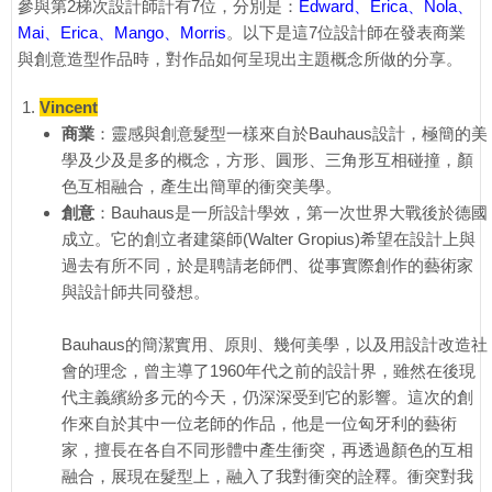
參與第2梯次設計師計有7位，分別是：
Edward、Erica、Nola、
Mai、Erica、Mango、Morris
。以下是這7位設計師在發表商業
與創意造型作品時，對作品如何呈現出主題概念所做的分享。
Vincent
商業
：靈感與創意髮型一樣來自於Bauhaus設計，極簡的美
學及少及是多的概念，方形、圓形、三角形互相碰撞，顏
色互相融合，產生出簡單的衝突美學。
創意
：Bauhaus是一所設計學效，第一次世界大戰後於德國
成立。它的創立者建築師(Walter Gropius)希望在設計上與
過去有所不同，於是聘請老師們、從事實際創作的藝術家
與設計師共同發想。
Bauhaus的簡潔實用、原則、幾何美學，以及用設計改造社
會的理念，曾主導了1960年代之前的設計界，雖然在後現
代主義繽紛多元的今天，仍深深受到它的影響。這次的創
作來自於其中一位老師的作品，他是一位匈牙利的藝術
家，擅長在各自不同形體中產生衝突，再透過顏色的互相
融合，展現在髮型上，融入了我對衝突的詮釋。衝突對我