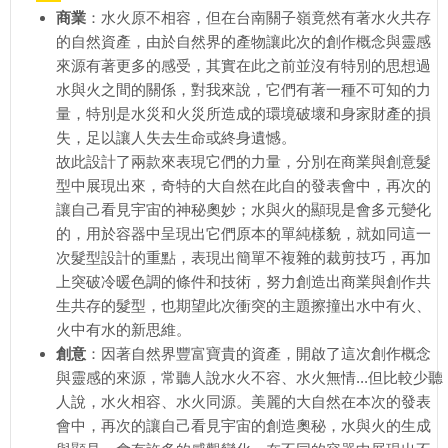
商業
：水火原不相容，但在台南關子嶺竟然有著水火共存
的自然資產，由於自然界的產物讓此次的創作概念與靈感
來源有著更多的感受，其實在此之前並沒有特別的思想過
水與火之間的關係，對我來說，它們有著一種不可知的力
量，特別是水災和火災所造成的環境破壞和身家財產的損
失，足以讓人失去生命或終身遺憾。
故此設計了兩款來表現它們的力量，分別在商業與創意髮
型中展現出來，奇特的大自然在此自的發表會中，再次的
讓自己看見宇宙的神秘奧妙；水與火的顯現是會多元變化
的，用於容器中呈現出它們原本的單純樣貌，就如同這一
次髮型設計的重點，表現出簡單不複雜的裁剪技巧，再加
上突破冷暖色調的條件和技術，努力創造出商業與創作共
生共存的髮型，也期望此次衝突的主題擦撞出水中有火、
火中有水的新思維。
創意
：因著自然界豐富寶貴的資產，開啟了這次創作概念
與靈感的來源，常聽人說水火不容、水火無情...但比較少聽
人說，水火相容、水火同源。美麗的大自然在本次的發表
會中，再次的讓自己看見宇宙的創造奧秘，水與火的生成